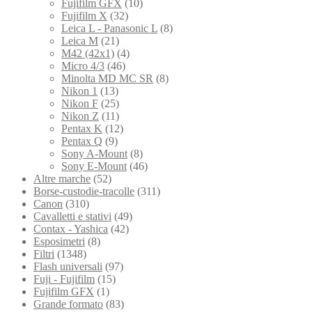
Fujifilm GFX
(10)
Fujifilm X
(32)
Leica L - Panasonic L
(8)
Leica M
(21)
M42 (42x1)
(4)
Micro 4/3
(46)
Minolta MD MC SR
(8)
Nikon 1
(13)
Nikon F
(25)
Nikon Z
(11)
Pentax K
(12)
Pentax Q
(9)
Sony A-Mount
(8)
Sony E-Mount
(46)
Altre marche
(52)
Borse-custodie-tracolle
(311)
Canon
(310)
Cavalletti e stativi
(49)
Contax - Yashica
(42)
Esposimetri
(8)
Filtri
(1348)
Flash universali
(97)
Fuji - Fujifilm
(15)
Fujifilm GFX
(1)
Grande formato
(83)