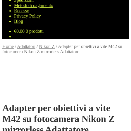
Spedizioni
Metodi di pagamento
Recesso
Privacy Policy
Blog
€
0,00
0 prodotti
Home
/
Adattatori
/
Nikon Z
/
Adapter per obiettivi a vite M42 su
fotocamera Nikon Z mirrorless Adattatore
Adapter per obiettivi a vite
M42 su fotocamera Nikon Z
mirrorless Adattatore