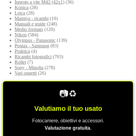
Innesto a vite M42 (42x1)
(36)
Konica
(28)
Leica
(28)
Mamiya - ricambi
(10)
Manuali e guide
(248)
Medio formato
(120)
Nikon
(584)
Olympus - Panasonic
(139)
Pentax - Samsung
(83)
Praktica
(4)
Ricambi fotografici
(703)
Rollei
(7)
Sony - Minolta
(278)
Vari oggetti
(26)
📷♻️
Valutiamo il tuo usato
Fotocamere, obiettivi e accessori.
Valutazione gratuita.