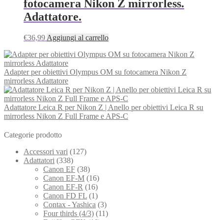
fotocamera Nikon Z mirrorless.
Adattatore.
€
36,99
Aggiungi al carrello
Adapter per obiettivi Olympus OM su fotocamera Nikon Z
mirrorless Adattatore
Adattatore Leica R per Nikon Z | Anello per obiettivi Leica R su
mirrorless Nikon Z Full Frame e APS-C
Categorie prodotto
Accessori vari
(127)
Adattatori
(338)
Canon EF
(38)
Canon EF-M
(16)
Canon EF-R
(16)
Canon FD FL
(1)
Contax - Yashica
(3)
Four thirds (4/3)
(11)