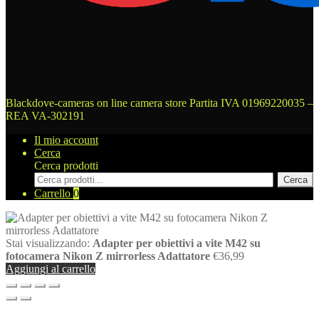
Blackdove-cameras on line camera store
Partita IVA 01969220035 –
REA VA-302191
Il mio account
Cerca
Cerca prodotti
Cerca
Carrello
0
Stai visualizzando:
Adapter per obiettivi a vite M42 su
fotocamera Nikon Z mirrorless Adattatore
€
36,99
Aggiungi al carrello