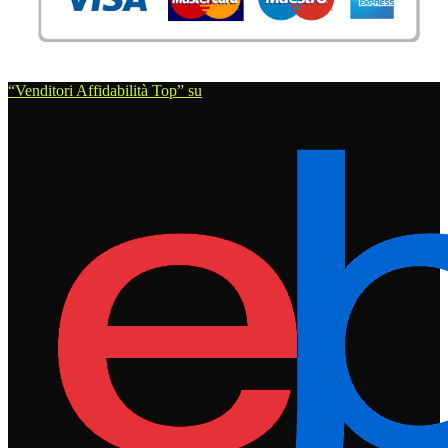
“Venditori Affidabilità Top” su