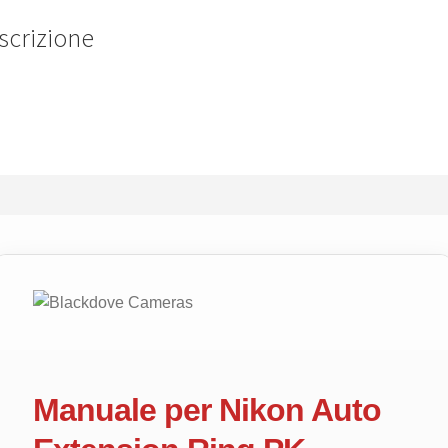
Instruction
scrizione
english.
quantità
Manuale per Nikon Auto