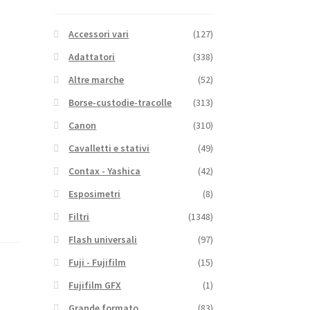
Accessori vari
(127)
Adattatori
(338)
Altre marche
(52)
Borse-custodie-tracolle
(313)
Canon
(310)
Cavalletti e stativi
(49)
Contax - Yashica
(42)
Esposimetri
(8)
Filtri
(1348)
Flash universali
(97)
Fuji - Fujifilm
(15)
Fujifilm GFX
(1)
Grande formato
(83)