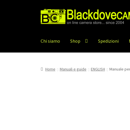
Vai
Vai
alla
al
navigazione
contenuto
Chi siamo
Shop
Spedizioni
Home
Manuali e guide
ENGLISH
Manuale per