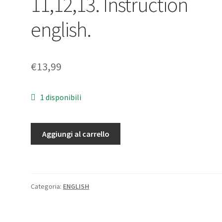
11,12,13. Instruction
english.
€
13,99
1 disponibili
Manuale
Aggiungi al carrello
per
Nikon
Auto
Extension
Categoria:
ENGLISH
Ring
PK-
11,12,13.