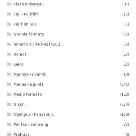
Flash universali
(97)
Fuji - Fujifilm
(15)
Fujifilm GFX
(1)
Grande formato
(83)
Innesto a vite M42 (42x1)
(36)
Konica
(28)
Leica
(28)
Mamiya - ricambi
(10)
Manuali e guide
(248)
Medio formato
(120)
Nikon
(584)
Olympus - Panasonic
(139)
Pentax - Samsung
(83)
Praktica
(4)