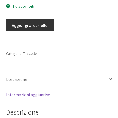
1 disponibili
Minolta
Aggiungi al carrello
AF
tracolla
larga
originale
Categoria:
Tracolle
per
fotocamere
reflex.
Genuine
Descrizione
strap.
quantità
Informazioni aggiuntive
Descrizione