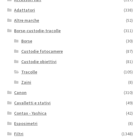
Adattatori
(338)
Altre marche
(52)
Borse-custodie-tracolle
(311)
Borse
(30)
Custodie fotocamere
(87)
Custodie obiettivi
(81)
Tracolle
(105)
Zaini
(8)
Canon
(310)
Cavalletti e stativi
(49)
Contax - Yashica
(42)
Esposimetri
(8)
Filtri
(1348)