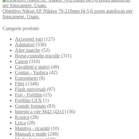
Obiettivo Nikon AF Nikkor 70-210mm f4-5,6 zoom autofocus per
fotocamere. Usato.
Categorie prodotto
Accessori vari
(127)
Adattatori
(338)
Altre marche
(52)
Borse-custodie-tracolle
(311)
Canon
(310)
Cavalletti e stativi
(49)
Contax - Yashica
(42)
Esposimetri
(8)
Filtri
(1348)
Flash universali
(97)
Fuji - Fujifilm
(15)
Fujifilm GFX
(1)
Grande formato
(83)
Innesto a vite M42 (42x1)
(36)
Konica
(28)
Leica
(28)
Mamiya - ricambi
(10)
Manuali e guide
(248)