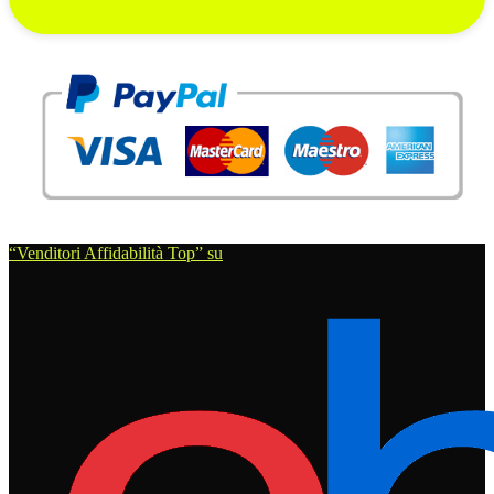
“Venditori Affidabilità Top” su