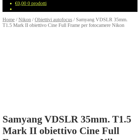
€
0,00
0 prodotti
Home
/
Nikon
/
Obiettivi autofocus
/
Samyang VDSLR 35mm.
T1.5 Mark II obiettivo Cine Full Frame per fotocamere Nikon
Samyang VDSLR 35mm. T1.5
Mark II obiettivo Cine Full