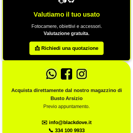
Valutiamo il tuo usato
Fotocamere, obiettivi e accessori.
Valutazione gratuita.
📩 Richiedi una quotazione
Acquista direttamente dal nostro magazzino di
Busto Arsizio
Previo appuntamento.
✉️ info@blackdove.it
📞 334 100 9933