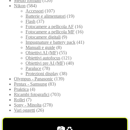
Medio formato
(120)
Nikon
(584)
Accessori
(107)
Batterie e alimentatori
(19)
Flash
(37)
Fotocamere a pellicola AF
(16)
Fotocamere a pellicola MF
(16)
Fotocamere digitali
(9)
Impugnature e battery pack
(41)
Manuali e guide
(8)
Obiettivi AI (MF)
(55)
Obiettivi autofocus
(121)
Obiettivi pre AI (MF)
(40)
Paraluce
(78)
Protezioni display
(38)
Olympus - Panasonic
(139)
Pentax - Samsung
(83)
Praktica
(4)
Ricambi fotografici
(703)
Rollei
(7)
Sony - Minolta
(278)
Vari oggetti
(26)
📷♻️