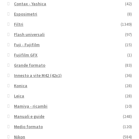
Contax - Yashica
(42)
Esposimetri
(8)
Filtri
(1349)
Flash universali
(97)
Fuji - Fujifilm
(15)
Fujifilm GFX
(1)
Grande formato
(83)
Innesto a vite M42 (42x1)
(36)
Konica
(28)
Leica
(28)
Mamiya - ricambi
(10)
Manuali e guide
(248)
Medio formato
(120)
Nikon
(584)