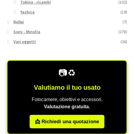
Tokina - ricambi
(102)
Yashica
(19)
Rollei
(7)
Sony - Minolta
(278)
Vari oggetti
(26)
📷♻️
Valutiamo il tuo usato
Fotocamere, obiettivi e accessori.
Valutazione gratuita.
📩 Richiedi una quotazione