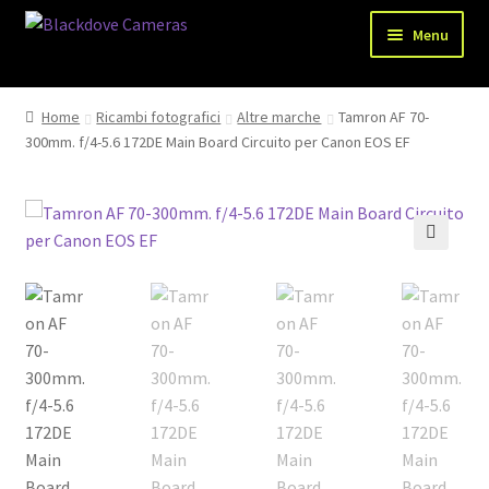
Vai
Vai
Menu
alla
al
navigazione
contenuto
Chi siamo
Home
Ricambi fotografici
Altre marche
Tamron AF 70-
300mm. f/4-5.6 172DE Main Board Circuito per Canon EOS EF
Shop
Spedizioni
Metodi di pagamento
🔍
Recesso
Privacy Policy
Blog