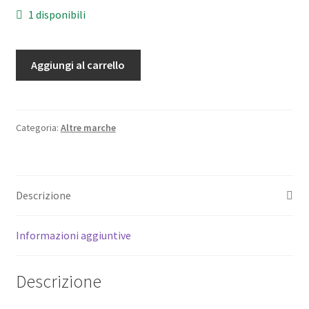
1 disponibili
Tamron
Aggiungi al carrello
AF
70-
300mm.
f/4-
Categoria:
Altre marche
5.6
172DE
Main
Descrizione
Board
Circuito
per
Informazioni aggiuntive
Canon
EOS
Descrizione
EF
quantità