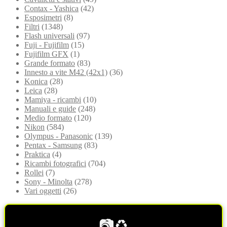
Contax - Yashica
(42)
Esposimetri
(8)
Filtri
(1348)
Flash universali
(97)
Fuji - Fujifilm
(15)
Fujifilm GFX
(1)
Grande formato
(83)
Innesto a vite M42 (42x1)
(36)
Konica
(28)
Leica
(28)
Mamiya - ricambi
(10)
Manuali e guide
(248)
Medio formato
(120)
Nikon
(584)
Olympus - Panasonic
(139)
Pentax - Samsung
(83)
Praktica
(4)
Ricambi fotografici
(704)
Rollei
(7)
Sony - Minolta
(278)
Vari oggetti
(26)
📷♻️