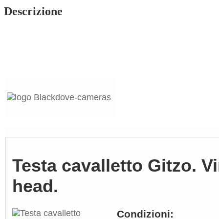
quantità
Descrizione
Testa cavalletto Gitzo. V
head.
Condizioni: