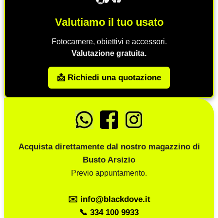
Valutiamo il tuo usato
Fotocamere, obiettivi e accessori.
Valutazione gratuita.
📩 Richiedi una quotazione
Acquista direttamente dal nostro magazzino di
Busto Arsizio
Previo appuntamento.
✉️ info@blackdove.it
📞 334 100 9933