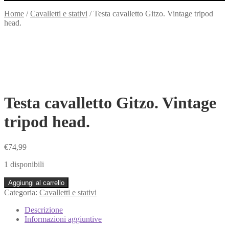
Home
/
Cavalletti e stativi
/
Testa cavalletto Gitzo. Vintage tripod
head.
Testa cavalletto Gitzo. Vintage
tripod head.
€
74,99
1 disponibili
Testa
Aggiungi al carrello
cavalletto
Categoria:
Cavalletti e stativi
Gitzo.
Vintage
Descrizione
tripod
Informazioni aggiuntive
head.