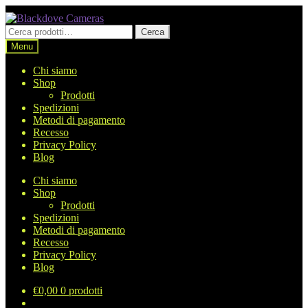
Vai
Vai
alla
al
Cerca:
Cerca
navigazione
contenuto
Menu
Chi siamo
Shop
Prodotti
Spedizioni
Metodi di pagamento
Recesso
Privacy Policy
Blog
Chi siamo
Shop
Prodotti
Spedizioni
Metodi di pagamento
Recesso
Privacy Policy
Blog
€
0,00
0 prodotti