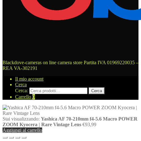
Blackdove-cameras on line camera store
Partita IVA 01969220035 –
REA VA-302191
Il mio account
Cerca
Cerca:
Cerca
Carrello
0
Stai visualizzando:
Yashica AF 70-210mm f4-5.6 Macro POWER
ZOOM Kyocera | Rare Vintage Lens
€
93,99
Aggiungi al carrello