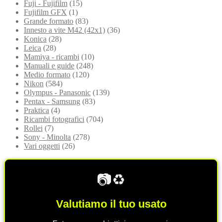
Fuji - Fujifilm
(15)
Fujifilm GFX
(1)
Grande formato
(83)
Innesto a vite M42 (42x1)
(36)
Konica
(28)
Leica
(28)
Mamiya - ricambi
(10)
Manuali e guide
(248)
Medio formato
(120)
Nikon
(584)
Olympus - Panasonic
(139)
Pentax - Samsung
(83)
Praktica
(4)
Ricambi fotografici
(704)
Rollei
(7)
Sony - Minolta
(278)
Vari oggetti
(26)
📷♻️
Valutiamo il tuo usato