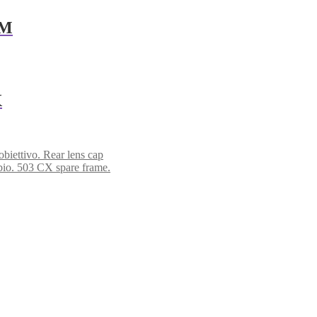
/M
X
obiettivo. Rear lens cap
bio. 503 CX spare frame.