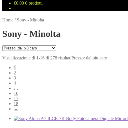
€
0,00
0 prodotti
Home
/
Sony - Minolta
Sony - Minolta
Visualizzazione di 1-16 di 278 risultati
Prezzo: dal più caro
1
2
3
4
…
16
17
18
→