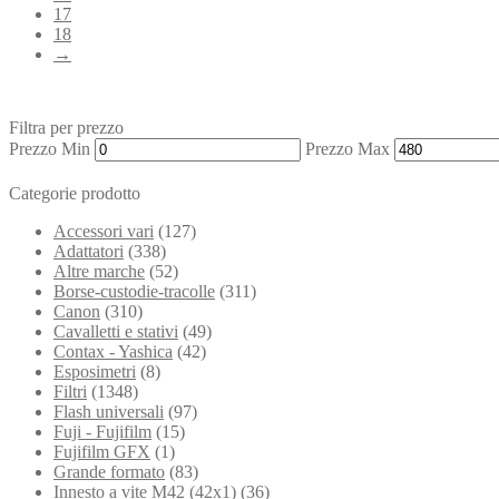
17
18
→
Filtra per prezzo
Prezzo Min
Prezzo Max
Categorie prodotto
Accessori vari
(127)
Adattatori
(338)
Altre marche
(52)
Borse-custodie-tracolle
(311)
Canon
(310)
Cavalletti e stativi
(49)
Contax - Yashica
(42)
Esposimetri
(8)
Filtri
(1348)
Flash universali
(97)
Fuji - Fujifilm
(15)
Fujifilm GFX
(1)
Grande formato
(83)
Innesto a vite M42 (42x1)
(36)