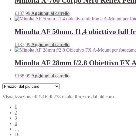
Minolta X-700 Corpo Nero Reflex Pell
€
187,99
Aggiungi al carrello
Minolta AF 50mm. f1,4 obiettivo full 
€
187,99
Aggiungi al carrello
Minolta AF 28mm f/2.8 Obiettivo FX A
€
168,99
Aggiungi al carrello
Visualizzazione di 1-16 di 278 risultati
Prezzo: dal più caro
1
2
3
4
…
16