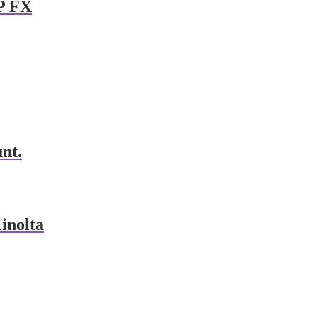
P FX
nt.
inolta