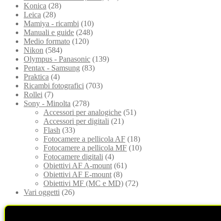
Konica
(28)
Leica
(28)
Mamiya - ricambi
(10)
Manuali e guide
(248)
Medio formato
(120)
Nikon
(584)
Olympus - Panasonic
(139)
Pentax - Samsung
(83)
Praktica
(4)
Ricambi fotografici
(703)
Rollei
(7)
Sony - Minolta
(278)
Accessori per analogiche
(51)
Accessori per digitali
(21)
Flash
(33)
Fotocamere a pellicola AF
(18)
Fotocamere a pellicola MF
(10)
Fotocamere digitali
(4)
Obiettivi AF A-mount
(61)
Obiettivi AF E-mount
(8)
Obiettivi MF (MC e MD)
(72)
Vari oggetti
(26)