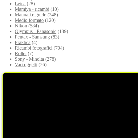
Leica
(28)
Mamiya - ricambi
(10)
Manuali e guide
(248)
Medio formato
(120)
Nikon
(584)
Olympus - Panasonic
(139)
Pentax - Samsung
(83)
Praktica
(4)
Ricambi fotografici
(704)
Rollei
(7)
Sony - Minolta
(278)
Vari oggetti
(26)