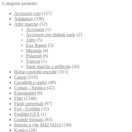
Categorie prodotto
Accessori vari
(127)
Adattatori
(338)
Altre marche
(52)
Accessori
(1)
Accessori per digitali varie
(2)
Altro
(5)
Exa Ihagee
(5)
Miranda
(4)
Polaroid
(8)
Topcon
(1)
Varie marche a pellicola
(26)
Borse-custodie-tracolle
(313)
Canon
(310)
Cavalletti e stativi
(49)
Contax - Yashica
(42)
Esposimetri
(8)
Filtri
(1348)
Flash universali
(97)
Fuji - Fujifilm
(15)
Fujifilm GFX
(1)
Grande formato
(83)
Innesto a vite M42 (42x1)
(36)
Konica
(28)