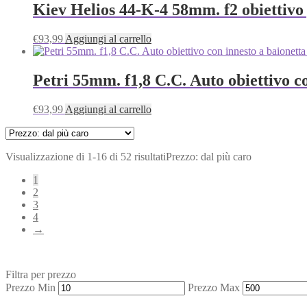
Kiev Helios 44-K-4 58mm. f2 obiettivo 
€
93,99
Aggiungi al carrello
Petri 55mm. f1,8 C.C. Auto obiettivo c
€
93,99
Aggiungi al carrello
Visualizzazione di 1-16 di 52 risultati
Prezzo: dal più caro
1
2
3
4
→
Filtra per prezzo
Prezzo Min
Prezzo Max