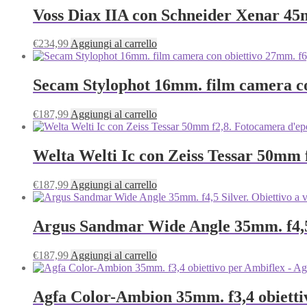
Voss Diax IIA con Schneider Xenar 45
€
234,99
Aggiungi al carrello
Secam Stylophot 16mm. film camera co
€
187,99
Aggiungi al carrello
Welta Welti Ic con Zeiss Tessar 50mm 
€
187,99
Aggiungi al carrello
Argus Sandmar Wide Angle 35mm. f4,5 
€
187,99
Aggiungi al carrello
Agfa Color-Ambion 35mm. f3,4 obiettiv