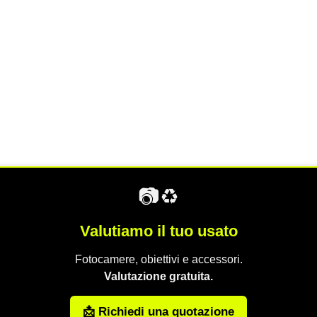
📷♻️
Valutiamo il tuo usato
Fotocamere, obiettivi e accessori.
Valutazione gratuita.
📩 Richiedi una quotazione