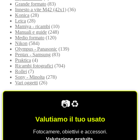
Grande formato
(83)
Innesto a vite M42 (42x1)
(36)
Konica
(28)
Leica
(28)
Mamiya - ricambi
(10)
Manuali e guide
(248)
Medio formato
(120)
Nikon
(584)
Olympus - Panasonic
(139)
Pentax - Samsung
(83)
Praktica
(4)
Ricambi fotografici
(704)
Rollei
(7)
Sony - Minolta
(278)
Vari oggetti
(26)
📷♻️
Valutiamo il tuo usato
Fotocamere, obiettivi e accessori.
Valutazione gratuita.