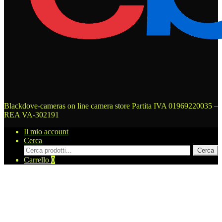
Blackdove-cameras on line camera store
Partita IVA 01969220035 –
REA VA-302191
Il mio account
Cerca
Cerca
Cerca
prodotti
Carrello
0