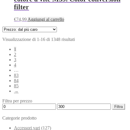
filter
€
74,99
Aggiungi al carrello
Prezzo:
Visualizzazione di 1-16 di 1348 risultati
dal
1
più
2
caro
3
4
…
83
84
85
→
Filtra per prezzo
Prezzo
Prezzo
Filtra
Min
Max
Categorie prodotto
Accessori vari
(127)