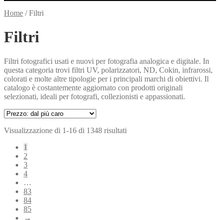
Home
/
Filtri
Filtri
Filtri fotografici usati e nuovi per fotografia analogica e digitale. In
questa categoria trovi filtri UV, polarizzatori, ND, Cokin, infrarossi,
colorati e molte altre tipologie per i principali marchi di obiettivi. Il
catalogo è costantemente aggiornato con prodotti originali
selezionati, ideali per fotografi, collezionisti e appassionati.
Prezzo:
Visualizzazione di 1-16 di 1348 risultati
dal
1
più
2
caro
3
4
…
83
84
85
→