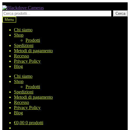
Vai
Vai
alla
al
Cerca
Cerca
navigazione
contenuto
prodotti
Menu
Chi siamo
Shop
Prodotti
Spedizioni
Metodi di pagamento
Recesso
Privacy Policy
Blog
Chi siamo
Shop
Prodotti
Spedizioni
Metodi di pagamento
Recesso
Privacy Policy
Blog
€
0,00
0 prodotti