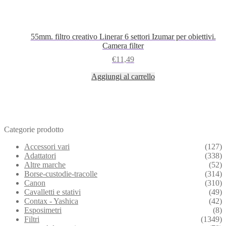
55mm. filtro creativo Linerar 6 settori Izumar per obiettivi.
Camera filter
€
11,49
Aggiungi al carrello
Categorie prodotto
Accessori vari
(127)
Adattatori
(338)
Altre marche
(52)
Borse-custodie-tracolle
(314)
Canon
(310)
Cavalletti e stativi
(49)
Contax - Yashica
(42)
Esposimetri
(8)
Filtri
(1349)