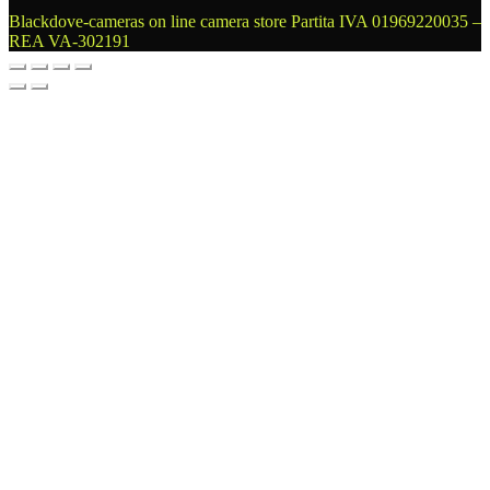
Blackdove-cameras on line camera store
Partita IVA 01969220035 –
REA VA-302191