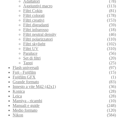
Adattatori
(78)
Aggiuntivi macro
(113)
Filtri Cokin
(81)
Filtri colorati
(178)
Filtri creativi
(153)
Filtri digradanti
(59)
Filtri infrarosso
(18)
Filtri neutral density
(46)
Filtri polarizzatori
(110)
Filtri skylight
(102)
Filtri UV
(310)
Paraluce
(56)
Set di filtri
(20)
Tappi
(25)
Flash universali
(97)
Fuji - Fujifilm
(15)
Fujifilm GFX
(1)
Grande formato
(83)
Innesto a vite M42 (42x1)
(36)
Konica
(28)
Leica
(28)
Mamiya - ricambi
(10)
Manuali e guide
(248)
Medio formato
(120)
Nikon
(584)