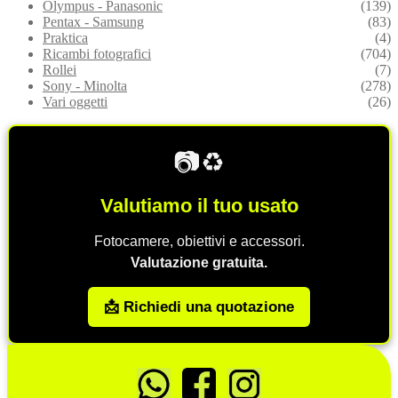
Olympus - Panasonic
(139)
Pentax - Samsung
(83)
Praktica
(4)
Ricambi fotografici
(704)
Rollei
(7)
Sony - Minolta
(278)
Vari oggetti
(26)
📷♻️
Valutiamo il tuo usato
Fotocamere, obiettivi e accessori.
Valutazione gratuita.
📩 Richiedi una quotazione