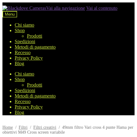
Vai alla navigazione
Vai al contenuto
Menu
Chi siamo
Shop
Prodotti
Spedizioni
Metodi di pagamento
Recesso
Privacy Policy
Blog
Chi siamo
Shop
Prodotti
Spedizioni
Metodi di pagamento
Recesso
Privacy Policy
Blog
Home
/
Filtri
/
Filtri creativi
/
49mm filtro Vari cross 4 punte Hama per
obiettivi M49 Cross screen variabile