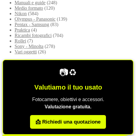
Manuali e guide
(248)
Medio formato
(120)
Nikon
(584)
Olympus - Panasonic
(139)
Pentax - Samsung
(83)
Praktica
(4)
Ricambi fotografici
(704)
Rollei
(7)
Sony - Minolta
(278)
Vari oggetti
(26)
📷♻️
Valutiamo il tuo usato
Fotocamere, obiettivi e accessori.
Valutazione gratuita.
📩 Richiedi una quotazione