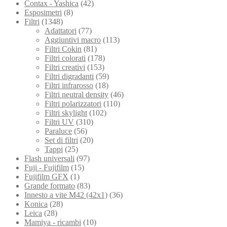
Contax - Yashica
(42)
Esposimetri
(8)
Filtri
(1348)
Adattatori
(77)
Aggiuntivi macro
(113)
Filtri Cokin
(81)
Filtri colorati
(178)
Filtri creativi
(153)
Filtri digradanti
(59)
Filtri infrarosso
(18)
Filtri neutral density
(46)
Filtri polarizzatori
(110)
Filtri skylight
(102)
Filtri UV
(310)
Paraluce
(56)
Set di filtri
(20)
Tappi
(25)
Flash universali
(97)
Fuji - Fujifilm
(15)
Fujifilm GFX
(1)
Grande formato
(83)
Innesto a vite M42 (42x1)
(36)
Konica
(28)
Leica
(28)
Mamiya - ricambi
(10)