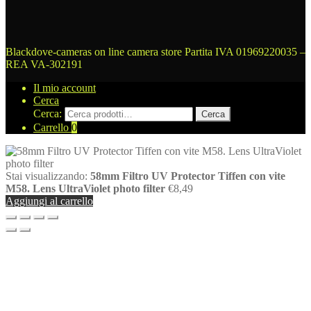
Blackdove-cameras on line camera store
Partita IVA 01969220035 –
REA VA-302191
Il mio account
Cerca
Cerca:
Cerca
Carrello
0
Stai visualizzando:
58mm Filtro UV Protector Tiffen con vite
M58. Lens UltraViolet photo filter
€
8,49
Aggiungi al carrello