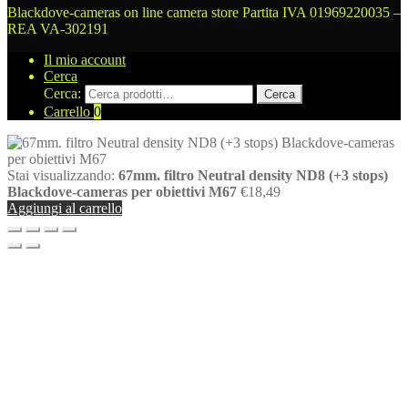
Blackdove-cameras on line camera store
Partita IVA 01969220035 –
REA VA-302191
Il mio account
Cerca
Cerca:
Cerca
Carrello
0
Stai visualizzando:
67mm. filtro Neutral density ND8 (+3 stops)
Blackdove-cameras per obiettivi M67
€
18,49
Aggiungi al carrello