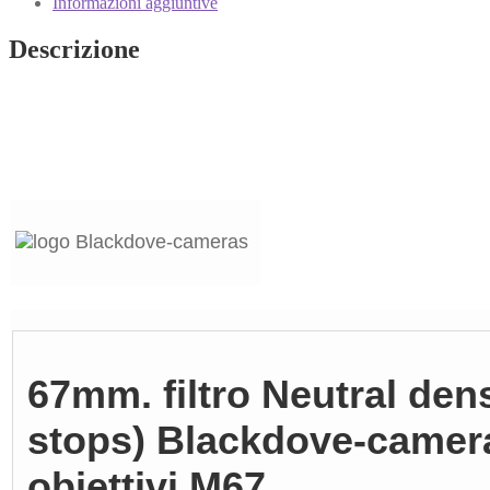
Informazioni aggiuntive
Descrizione
67mm. filtro Neutral den
stops) Blackdove-camer
obiettivi M67