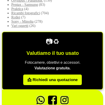
Olympus - Panasonic
(139)
Pentax - Samsung
(83)
Praktica
(4)
Ricambi fotografici
(704)
Rollei
(7)
Sony - Minolta
(278)
Vari oggetti
(26)
📷♻️
Valutiamo il tuo usato
Fotocamere, obiettivi e accessori.
Valutazione gratuita.
📩 Richiedi una quotazione