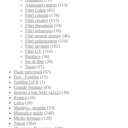
Aggiuntivi macro
(113)
Filtri Cokin
(81)
Filtri colorati
(178)
Filtri creativi
(153)
Filtri digradanti
(59)
Filtri infrarosso
(18)
Filtri neutral density
(46)
Filtri polarizzatori
(110)
Filtri skylight
(102)
Filtri UV
(310)
Paraluce
(56)
Set di filtri
(20)
Tappi
(25)
Flash universali
(97)
Fuji - Fujifilm
(15)
Fujifilm GFX
(1)
Grande formato
(83)
Innesto a vite M42 (42x1)
(36)
Konica
(28)
Leica
(28)
Mamiya - ricambi
(10)
Manuali e guide
(248)
Medio formato
(120)
Nikon
(584)