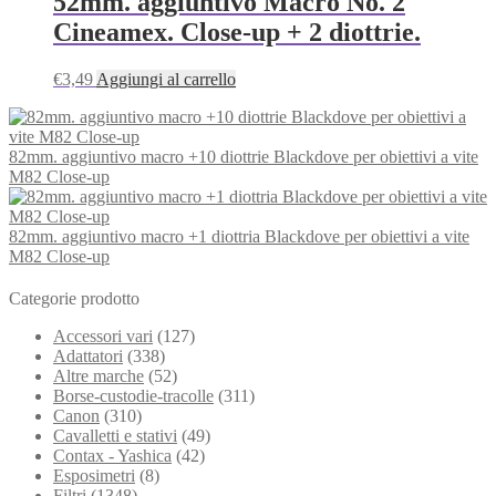
52mm. aggiuntivo Macro No. 2
Cineamex. Close-up + 2 diottrie.
€
3,49
Aggiungi al carrello
82mm. aggiuntivo macro +10 diottrie Blackdove per obiettivi a vite
M82 Close-up
82mm. aggiuntivo macro +1 diottria Blackdove per obiettivi a vite
M82 Close-up
Categorie prodotto
Accessori vari
(127)
Adattatori
(338)
Altre marche
(52)
Borse-custodie-tracolle
(311)
Canon
(310)
Cavalletti e stativi
(49)
Contax - Yashica
(42)
Esposimetri
(8)
Filtri
(1348)