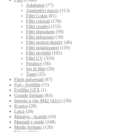
Adattatori
(77)
Aggiuntivi macro
(113)
Filtri Cokin
(81)
Filtri colorati
(178)
Filtri creativi
(153)
Filtri digradanti
(59)
Filtri infrarosso
(18)
Filtri neutral density
(46)
Filtri polarizzatori
(110)
Filtri skylight
(102)
Filtri UV
(310)
Paraluce
(56)
Set di filtri
(20)
Tappi
(25)
Flash universali
(97)
Fuji - Fujifilm
(15)
Fujifilm GFX
(1)
Grande formato
(83)
Innesto a vite M42 (42x1)
(36)
Konica
(28)
Leica
(28)
Mamiya - ricambi
(10)
Manuali e guide
(248)
Medio formato
(120)