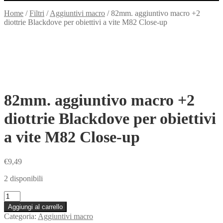
Home
/
Filtri
/
Aggiuntivi macro
/
82mm. aggiuntivo macro +2
diottrie Blackdove per obiettivi a vite M82 Close-up
82mm. aggiuntivo macro +2
diottrie Blackdove per obiettivi
a vite M82 Close-up
€
9,49
2 disponibili
82mm.
aggiuntivo
Aggiungi al carrello
macro
Categoria:
Aggiuntivi macro
+2