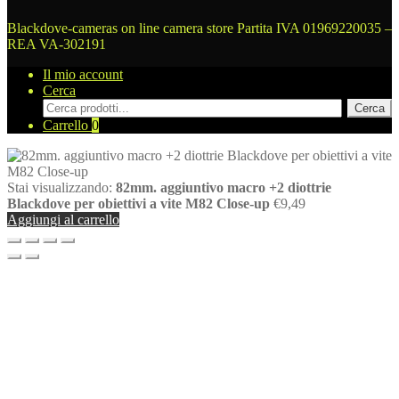
Blackdove-cameras on line camera store
Partita IVA 01969220035 –
REA VA-302191
Il mio account
Cerca
Cerca
Cerca
prodotti
Carrello
0
Stai visualizzando:
82mm. aggiuntivo macro +2 diottrie
Blackdove per obiettivi a vite M82 Close-up
€
9,49
Aggiungi al carrello