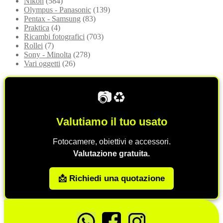
Nikon
(584)
Olympus - Panasonic
(139)
Pentax - Samsung
(83)
Praktica
(4)
Ricambi fotografici
(703)
Rollei
(7)
Sony - Minolta
(278)
Vari oggetti
(26)
📷♻️
Valutiamo il tuo usato
Fotocamere, obiettivi e accessori.
Valutazione gratuita.
📩 Richiedi una quotazione