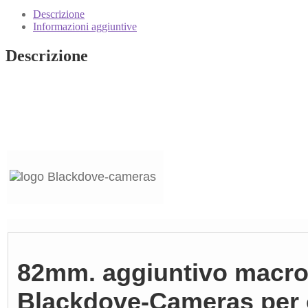
diottrie
Descrizione
Blackdove
Informazioni aggiuntive
per
obiettivi
Descrizione
a
vite
M82
Close-
up
quantità
82mm. aggiuntivo macro 
Blackdove-Cameras per o