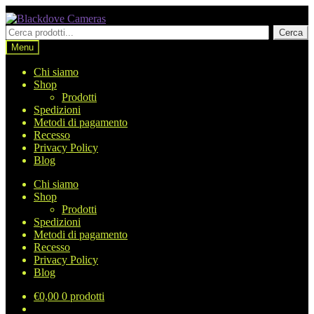
Vai
Vai
alla
al
Cerca
Cerca
navigazione
contenuto
prodotti
Menu
Chi siamo
Shop
Prodotti
Spedizioni
Metodi di pagamento
Recesso
Privacy Policy
Blog
Chi siamo
Shop
Prodotti
Spedizioni
Metodi di pagamento
Recesso
Privacy Policy
Blog
€
0,00
0 prodotti