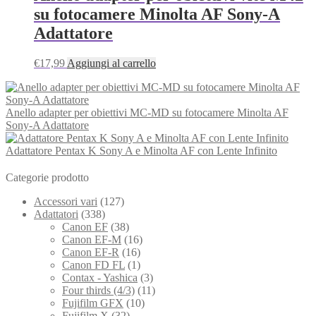
su fotocamere Minolta AF Sony-A
Adattatore
€
17,99
Aggiungi al carrello
Anello adapter per obiettivi MC-MD su fotocamere Minolta AF
Sony-A Adattatore
Adattatore Pentax K Sony A e Minolta AF con Lente Infinito
Categorie prodotto
Accessori vari
(127)
Adattatori
(338)
Canon EF
(38)
Canon EF-M
(16)
Canon EF-R
(16)
Canon FD FL
(1)
Contax - Yashica
(3)
Four thirds (4/3)
(11)
Fujifilm GFX
(10)
Fujifilm X
(32)