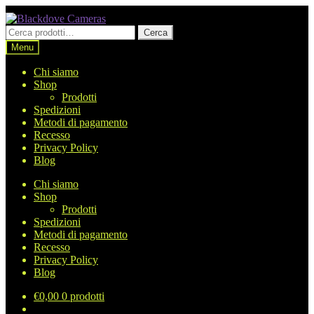
Vai
Vai
alla
al
Cerca:
Cerca
navigazione
contenuto
Menu
Chi siamo
Shop
Prodotti
Spedizioni
Metodi di pagamento
Recesso
Privacy Policy
Blog
Chi siamo
Shop
Prodotti
Spedizioni
Metodi di pagamento
Recesso
Privacy Policy
Blog
€
0,00
0 prodotti