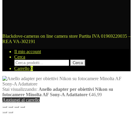
Blackdove-cameras on line camera store
Partita IVA 01969220035 –
REA VA-302191
Il mio account
Cerca
Cerca:
Cerca
Carrello
0
Stai visualizzando:
Anello adapter per obiettivi Nikon su
fotocamere Minolta AF Sony-A Adattatore
€
46,99
Aggiungi al carrello