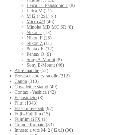
Leica L - Panasonic L
(8)
Leica M
(21)
M42 (42x1)
(4)
Micro 4/3
(46)
Minolta MD MC SR
(8)
Nikon 1
(13)
Nikon F
(25)
Nikon Z
(11)
Pentax K
(12)
Pentax Q
(9)
Sony A-Mount
(8)
Sony E-Mount
(46)
Altre marche
(52)
Borse-custodie-tracolle
(312)
Canon
(310)
Cavalletti e stativi
(49)
Contax - Yashica
(42)
Esposimetri
(8)
Filtri
(1348)
Flash universali
(97)
Fuji - Fujifilm
(15)
Fujifilm GFX
(1)
Grande formato
(83)
Innesto a vite M42 (42x1)
(36)