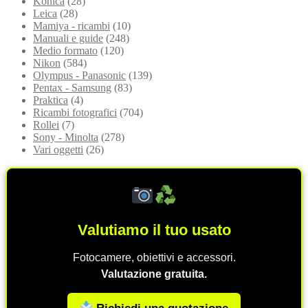
Konica
(28)
Leica
(28)
Mamiya - ricambi
(10)
Manuali e guide
(248)
Medio formato
(120)
Nikon
(584)
Olympus - Panasonic
(139)
Pentax - Samsung
(83)
Praktica
(4)
Ricambi fotografici
(704)
Rollei
(7)
Sony - Minolta
(278)
Vari oggetti
(26)
Valutiamo il tuo usato
Fotocamere, obiettivi e accessori.
Valutazione gratuita.