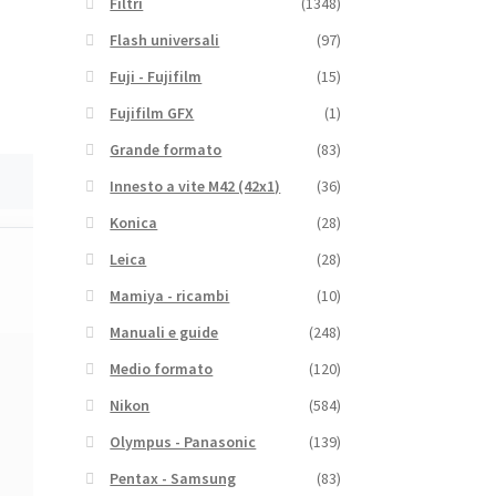
Filtri
(1348)
Flash universali
(97)
Fuji - Fujifilm
(15)
Fujifilm GFX
(1)
Grande formato
(83)
Innesto a vite M42 (42x1)
(36)
Konica
(28)
Leica
(28)
Mamiya - ricambi
(10)
Manuali e guide
(248)
Medio formato
(120)
Nikon
(584)
Olympus - Panasonic
(139)
Pentax - Samsung
(83)