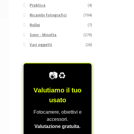
Praktica
(4)
Ricambi fotografici
(704)
Rollei
(7)
Sony - Minolta
(278)
Vari oggetti
(26)
📷♻️
Valutiamo il tuo
usato
Fotocamere, obiettivi e
accessori.
Valutazione gratuita.