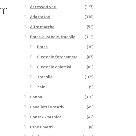
Cm
Accessori vari
(127)
Adattatori
(338)
Altre marche
(52)
Borse-custodie-tracolle
(312)
Borse
(30)
Custodie fotocamere
(87)
Custodie obiettivi
(81)
Tracolle
(105)
Zaini
(9)
Canon
(310)
Cavalletti e stativi
(49)
Contax - Yashica
(42)
Esposimetri
(8)