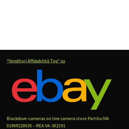
“Venditori Affidabilità Top” su
Blackdove-cameras on line camera store
Partita IVA
01969220035 – REA VA-302191