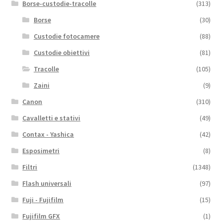
Borse-custodie-tracolle
(313)
Borse
(30)
Custodie fotocamere
(88)
Custodie obiettivi
(81)
Tracolle
(105)
Zaini
(9)
Canon
(310)
Cavalletti e stativi
(49)
Contax - Yashica
(42)
Esposimetri
(8)
Filtri
(1348)
Flash universali
(97)
Fuji - Fujifilm
(15)
Fujifilm GFX
(1)