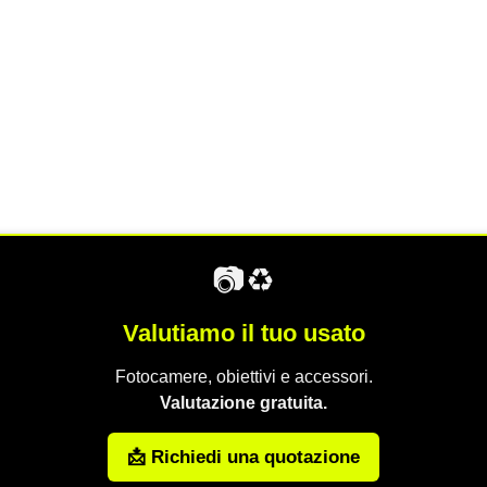
📷♻️
Valutiamo il tuo usato
Fotocamere, obiettivi e accessori.
Valutazione gratuita.
📩 Richiedi una quotazione