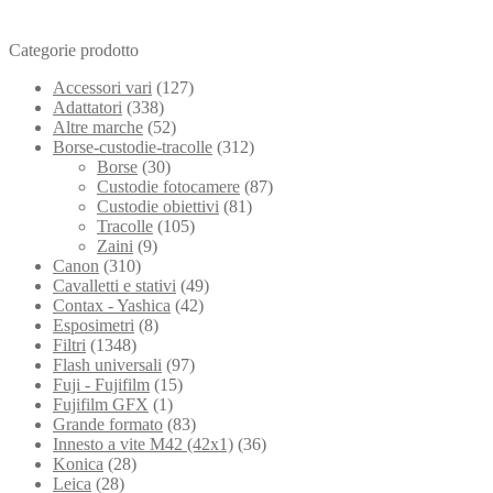
Categorie prodotto
Accessori vari
(127)
Adattatori
(338)
Altre marche
(52)
Borse-custodie-tracolle
(312)
Borse
(30)
Custodie fotocamere
(87)
Custodie obiettivi
(81)
Tracolle
(105)
Zaini
(9)
Canon
(310)
Cavalletti e stativi
(49)
Contax - Yashica
(42)
Esposimetri
(8)
Filtri
(1348)
Flash universali
(97)
Fuji - Fujifilm
(15)
Fujifilm GFX
(1)
Grande formato
(83)
Innesto a vite M42 (42x1)
(36)
Konica
(28)
Leica
(28)