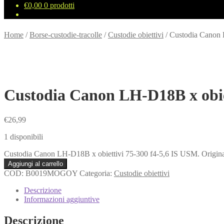
€
0,00
0 prodotti
Home
/
Borse-custodie-tracolle
/
Custodie obiettivi
/
Custodia Canon 
Custodia Canon LH-D18B x obiet
€
26,99
1 disponibili
Custodia Canon LH-D18B x obiettivi 75-300 f4-5,6 IS USM. Original
Aggiungi al carrello
COD:
B0019MOGOY
Categoria:
Custodie obiettivi
Descrizione
Informazioni aggiuntive
Descrizione