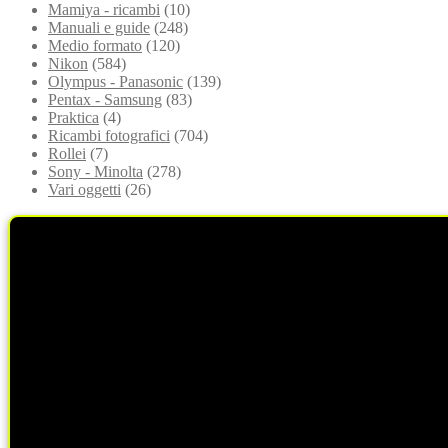
Mamiya - ricambi
(10)
Manuali e guide
(248)
Medio formato
(120)
Nikon
(584)
Olympus - Panasonic
(139)
Pentax - Samsung
(83)
Praktica
(4)
Ricambi fotografici
(704)
Rollei
(7)
Sony - Minolta
(278)
Vari oggetti
(26)