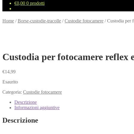
€
0,00
0 prodotti
Home
/
Borse-custodie-tracolle
/
Custodie fotocamere
/
Custodia per 
Custodia per fotocamere reflex 
€
14,99
Esaurito
Categoria:
Custodie fotocamere
Descrizione
Informazioni aggiuntive
Descrizione