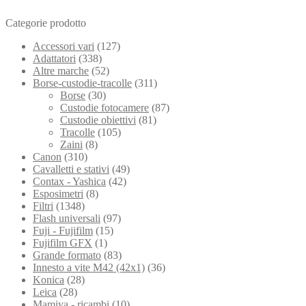
Categorie prodotto
Accessori vari
(127)
Adattatori
(338)
Altre marche
(52)
Borse-custodie-tracolle
(311)
Borse
(30)
Custodie fotocamere
(87)
Custodie obiettivi
(81)
Tracolle
(105)
Zaini
(8)
Canon
(310)
Cavalletti e stativi
(49)
Contax - Yashica
(42)
Esposimetri
(8)
Filtri
(1348)
Flash universali
(97)
Fuji - Fujifilm
(15)
Fujifilm GFX
(1)
Grande formato
(83)
Innesto a vite M42 (42x1)
(36)
Konica
(28)
Leica
(28)
Mamiya - ricambi
(10)