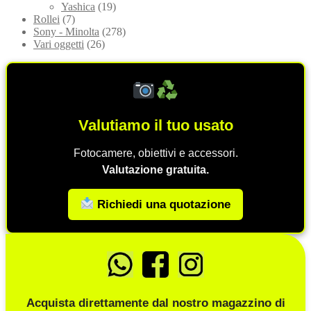
Yashica
(19)
Rollei
(7)
Sony - Minolta
(278)
Vari oggetti
(26)
Valutiamo il tuo usato
Fotocamere, obiettivi e accessori.
Valutazione gratuita.
Richiedi una quotazione
Acquista direttamente dal nostro magazzino di