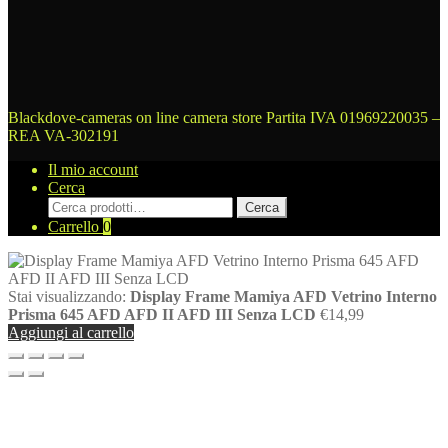
Blackdove-cameras on line camera store
Partita IVA 01969220035 –
REA VA-302191
Il mio account
Cerca
Cerca:
Cerca
Carrello
0
Stai visualizzando:
Display Frame Mamiya AFD Vetrino Interno
Prisma 645 AFD AFD II AFD III Senza LCD
€
14,99
Aggiungi al carrello