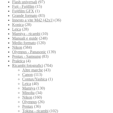
Flash universali
(97)
Fuji - Fujifilm
(15)
Fujifilm GFX
(1)
Grande formato
(83)
Innesto a vite M42 (42x1)
(36)
Konica
(28)
Leica
(28)
Mamiya - ricambi
(10)
Manuali e guide
(248)
Medio formato
(120)
Nikon
(584)
Olympus - Panasonic
(139)
Pentax - Samsung
(83)
Praktica
(4)
Ricambi fotografici
(704)
Altre marche
(43)
Canon
(113)
Contax/Yashica
(1)
Leica
(40)
Mamiya
(130)
Minolta
(34)
Nikon
(160)
Olympus
(26)
Pentax
(36)
Tokina - ricambi
(102)