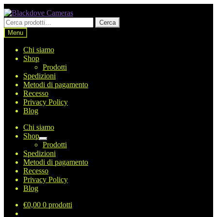
Vai
Vai
alla
al
Cerca:
Cerca
navigazione
contenuto
Menu
Chi siamo
Shop
Prodotti
Spedizioni
Metodi di pagamento
Recesso
Privacy Policy
Blog
Chi siamo
Shop
Espandi
Prodotti
il
Spedizioni
menu
Metodi di pagamento
child
Recesso
Privacy Policy
Blog
€
0,00
0 prodotti