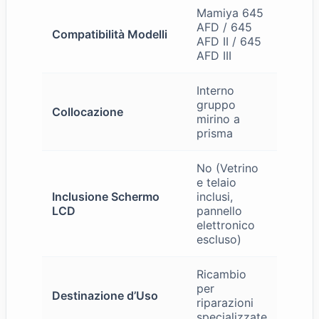
Mamiya 645
AFD / 645
Compatibilità Modelli
AFD II / 645
AFD III
Interno
gruppo
Collocazione
mirino a
prisma
No (Vetrino
e telaio
Inclusione Schermo
inclusi,
LCD
pannello
elettronico
escluso)
Ricambio
per
Destinazione d’Uso
riparazioni
specializzate