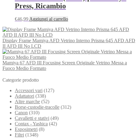
Press, Ricambio
€
46,99
Aggiungi al carrello
Display Frame Mamiya AFD Vetrino Interno Prisma 645 AFD AFD
II AFD III No LCD
Mamiya 67 AFD III Focusing Screen Originale Vetrino Messa a
Fuoco Medio Formato
Categorie prodotto
Accessori vari
(127)
Adattatori
(338)
Altre marche
(52)
Borse-custodie-tracolle
(312)
Canon
(310)
Cavalletti e stativi
(49)
Contax - Yashica
(42)
Esposimetri
(8)
Filtri
(1348)