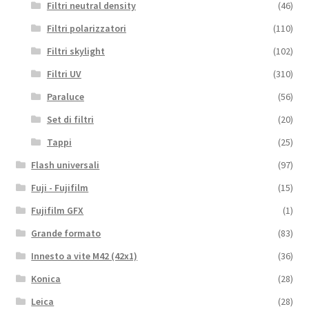
Filtri neutral density
(46)
Filtri polarizzatori
(110)
Filtri skylight
(102)
Filtri UV
(310)
Paraluce
(56)
Set di filtri
(20)
Tappi
(25)
Flash universali
(97)
Fuji - Fujifilm
(15)
Fujifilm GFX
(1)
Grande formato
(83)
Innesto a vite M42 (42x1)
(36)
Konica
(28)
Leica
(28)