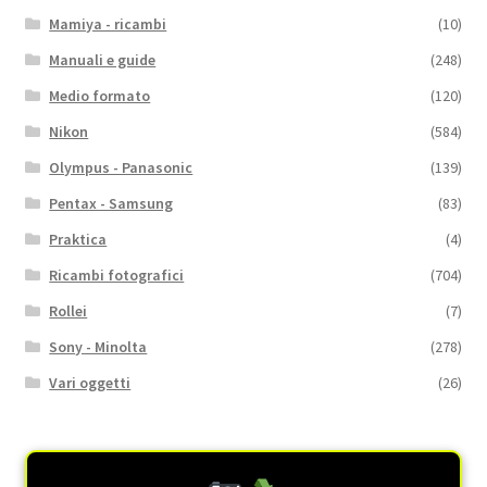
Mamiya - ricambi
(10)
Manuali e guide
(248)
Medio formato
(120)
Nikon
(584)
Olympus - Panasonic
(139)
Pentax - Samsung
(83)
Praktica
(4)
Ricambi fotografici
(704)
Rollei
(7)
Sony - Minolta
(278)
Vari oggetti
(26)