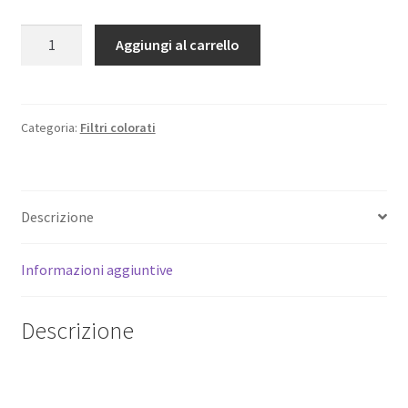
Filtro
Aggiungi al carrello
push-
on
30mm.
giallo
Categoria:
Filtri colorati
Kelpan.
Yellow
Y1
Descrizione
lens
filter
1.5-
Informazioni aggiuntive
2.5x.
Vintage.
Descrizione
quantità