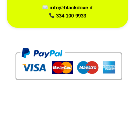
info@blackdove.it
334 100 9933