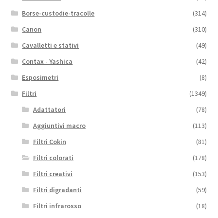
Borse-custodie-tracolle
(314)
Canon
(310)
Cavalletti e stativi
(49)
Contax - Yashica
(42)
Esposimetri
(8)
Filtri
(1349)
Adattatori
(78)
Aggiuntivi macro
(113)
Filtri Cokin
(81)
Filtri colorati
(178)
Filtri creativi
(153)
Filtri digradanti
(59)
Filtri infrarosso
(18)