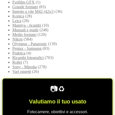
Fujifilm GFX
(1)
Grande formato
(83)
Innesto a vite M42 (42x1)
(36)
Konica
(28)
Leica
(28)
Mamiya - ricambi
(10)
Manuali e guide
(248)
Medio formato
(120)
Nikon
(584)
Olympus - Panasonic
(139)
Pentax - Samsung
(83)
Praktica
(4)
Ricambi fotografici
(703)
Rollei
(7)
Sony - Minolta
(278)
Vari oggetti
(26)
📷♻️
Valutiamo il tuo usato
Fotocamere, obiettivi e accessori.