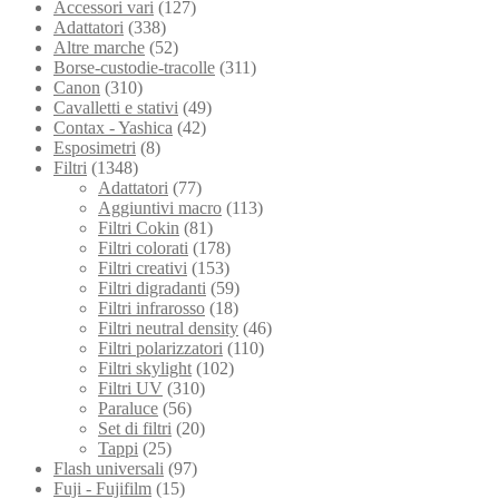
Accessori vari
(127)
Adattatori
(338)
Altre marche
(52)
Borse-custodie-tracolle
(311)
Canon
(310)
Cavalletti e stativi
(49)
Contax - Yashica
(42)
Esposimetri
(8)
Filtri
(1348)
Adattatori
(77)
Aggiuntivi macro
(113)
Filtri Cokin
(81)
Filtri colorati
(178)
Filtri creativi
(153)
Filtri digradanti
(59)
Filtri infrarosso
(18)
Filtri neutral density
(46)
Filtri polarizzatori
(110)
Filtri skylight
(102)
Filtri UV
(310)
Paraluce
(56)
Set di filtri
(20)
Tappi
(25)
Flash universali
(97)
Fuji - Fujifilm
(15)