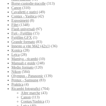
Borse-custodie-tracolle
(313)
Canon
(310)
Cavalletti e stativi
(49)
Contax - Yashica
(42)
Esposimetri
(8)
Filtri
(1348)
Flash universali
(97)
Fuji - Fujifilm
(15)
Fujifilm GFX
(1)
Grande formato
(83)
Innesto a vite M42 (42x1)
(36)
Konica
(28)
Leica
(28)
Mamiya - ricambi
(10)
Manuali e guide
(248)
Medio formato
(120)
Nikon
(584)
Olympus - Panasonic
(139)
Pentax - Samsung
(83)
Praktica
(4)
Ricambi fotografici
(704)
Altre marche
(43)
Canon
(113)
Contax/Yashica
(1)
Leica
(40)