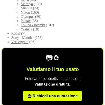
Mamiya
(130)
Minolta
(34)
Nikon
(160)
Olympus
(26)
Pentax
(36)
Tokina - ricambi
(102)
Yashica
(19)
Rollei
(7)
Sony - Minolta
(278)
Vari oggetti
(26)
📷♻️
Valutiamo il tuo usato
Fotocamere, obiettivi e accessori.
Valutazione gratuita.
📩 Richiedi una quotazione