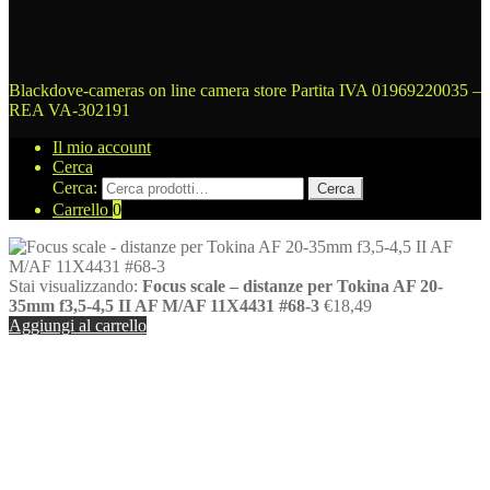
Blackdove-cameras on line camera store
Partita IVA 01969220035 –
REA VA-302191
Il mio account
Cerca
Cerca:
Cerca
Carrello
0
Stai visualizzando:
Focus scale – distanze per Tokina AF 20-
35mm f3,5-4,5 II AF M/AF 11X4431 #68-3
€
18,49
Aggiungi al carrello