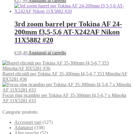
€
27,99
Aggiungi al carrello
3rd zoom barrel per Tokina AF 24-
200mm f3,5-5,6 AT-X242AF Nikon
11X5882 #20
€
18,49
Aggiungi al carrello
Barrel elicoidi per Tokina AF 35-300mm f4,5-6,7 353 Minolta/AF
IIX5281 #36
Focus ring ricambio per Tokina AF 35-300mm f4,5-6,7 x Minolta
AF 11X5281 #33
Categorie prodotto
Accessori vari
(127)
Adattatori
(338)
Altre marche
(52)