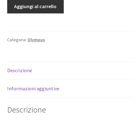
Fondello
Aggiungi al carrello
originale
nero
per
Olympus
Categoria:
Olympus
OM-
D
E-
M5
Descrizione
1°
serie.
Informazioni aggiuntive
Ricambio.
Spare
bottom.
Descrizione
quantità