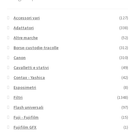
Accessori vari
(127)
Adattatori
(338)
Altre marche
(52)
Borse-custodie-tracolle
(312)
Canon
(310)
Cavalletti e stativi
(49)
Contax - Yashica
(42)
Esposimetri
(8)
Filtri
(1348)
Flash universali
(97)
Fuji - Fujifilm
(15)
Fujifilm GFX
(1)