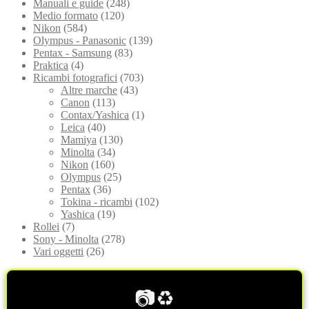
Manuali e guide
(248)
Medio formato
(120)
Nikon
(584)
Olympus - Panasonic
(139)
Pentax - Samsung
(83)
Praktica
(4)
Ricambi fotografici
(703)
Altre marche
(43)
Canon
(113)
Contax/Yashica
(1)
Leica
(40)
Mamiya
(130)
Minolta
(34)
Nikon
(160)
Olympus
(25)
Pentax
(36)
Tokina - ricambi
(102)
Yashica
(19)
Rollei
(7)
Sony - Minolta
(278)
Vari oggetti
(26)
📷♻️