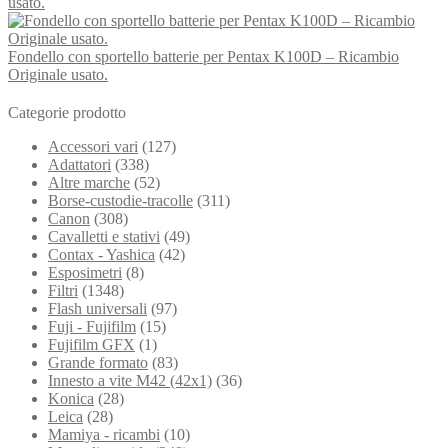
usato.
Fondello con sportello batterie per Pentax K100D – Ricambio
Originale usato.
Categorie prodotto
Accessori vari
(127)
Adattatori
(338)
Altre marche
(52)
Borse-custodie-tracolle
(311)
Canon
(308)
Cavalletti e stativi
(49)
Contax - Yashica
(42)
Esposimetri
(8)
Filtri
(1348)
Flash universali
(97)
Fuji - Fujifilm
(15)
Fujifilm GFX
(1)
Grande formato
(83)
Innesto a vite M42 (42x1)
(36)
Konica
(28)
Leica
(28)
Mamiya - ricambi
(10)