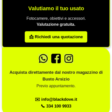
Valutiamo il tuo usato
Fotocamere, obiettivi e accessori.
Valutazione gratuita.
📩 Richiedi una quotazione
Acquista direttamente dal nostro magazzino di
Busto Arsizio
Previo appuntamento.
✉️ info@blackdove.it
📞 334 100 9933