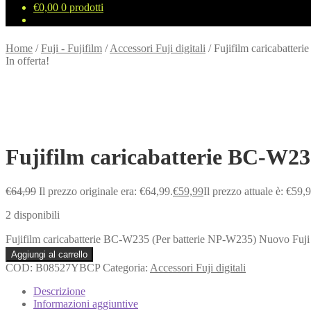
€
0,00
0 prodotti
Home
/
Fuji - Fujifilm
/
Accessori Fuji digitali
/
Fujifilm caricabatte
In offerta!
Fujifilm caricabatterie BC-W2
€
64,99
Il prezzo originale era: €64,99.
€
59,99
Il prezzo attuale è: €59,
2 disponibili
Fujifilm caricabatterie BC-W235 (Per batterie NP-W235) Nuovo Fuj
Aggiungi al carrello
COD:
B08527YBCP
Categoria:
Accessori Fuji digitali
Descrizione
Informazioni aggiuntive