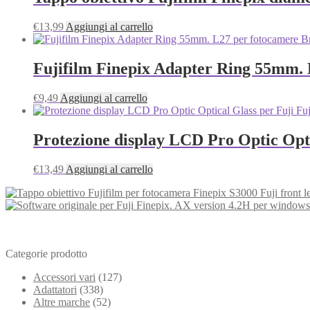
€
13,99
Aggiungi al carrello
Fujifilm Finepix Adapter Ring 55mm. 
€
9,49
Aggiungi al carrello
Protezione display LCD Pro Optic Opti
€
13,49
Aggiungi al carrello
Categorie prodotto
Accessori vari
(127)
Adattatori
(338)
Altre marche
(52)