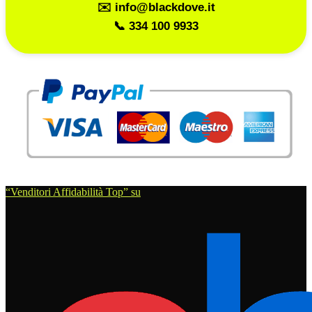
✉️ info@blackdove.it
📞 334 100 9933
“Venditori Affidabilità Top” su