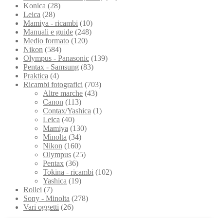
Konica
(28)
Leica
(28)
Mamiya - ricambi
(10)
Manuali e guide
(248)
Medio formato
(120)
Nikon
(584)
Olympus - Panasonic
(139)
Pentax - Samsung
(83)
Praktica
(4)
Ricambi fotografici
(703)
Altre marche
(43)
Canon
(113)
Contax/Yashica
(1)
Leica
(40)
Mamiya
(130)
Minolta
(34)
Nikon
(160)
Olympus
(25)
Pentax
(36)
Tokina - ricambi
(102)
Yashica
(19)
Rollei
(7)
Sony - Minolta
(278)
Vari oggetti
(26)