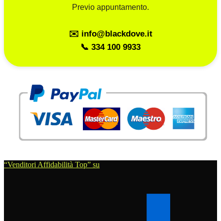
Previo appuntamento.
✉️ info@blackdove.it
📞 334 100 9933
“Venditori Affidabilità Top” su