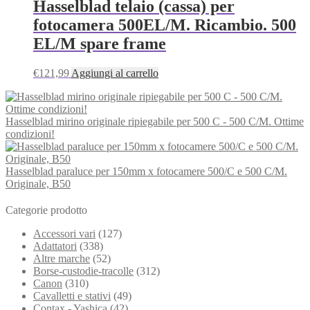
Hasselblad telaio (cassa) per
fotocamera 500EL/M. Ricambio. 500
EL/M spare frame
€
121,99
Aggiungi al carrello
Hasselblad mirino originale ripiegabile per 500 C - 500 C/M. Ottime
condizioni!
Hasselblad paraluce per 150mm x fotocamere 500/C e 500 C/M.
Originale, B50
Categorie prodotto
Accessori vari
(127)
Adattatori
(338)
Altre marche
(52)
Borse-custodie-tracolle
(312)
Canon
(310)
Cavalletti e stativi
(49)
Contax - Yashica
(42)