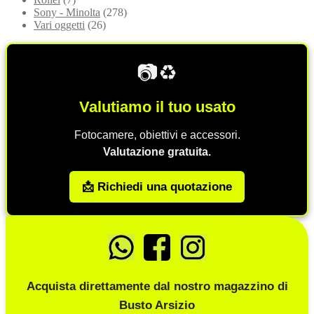
Sony - Minolta
(278)
Vari oggetti
(26)
📷♻️
Valutiamo il tuo usato
Fotocamere, obiettivi e accessori.
Valutazione gratuita.
📩 Richiedi una quotazione
Acquista direttamente dal nostro magazzino di
Busto Arsizio