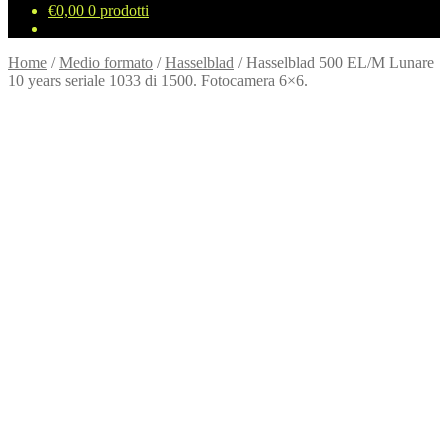
€
0,00
0 prodotti
Home
/
Medio formato
/
Hasselblad
/
Hasselblad 500 EL/M Lunare
10 years seriale 1033 di 1500. Fotocamera 6×6.