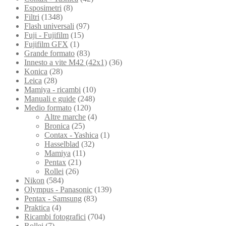
Esposimetri
(8)
Filtri
(1348)
Flash universali
(97)
Fuji - Fujifilm
(15)
Fujifilm GFX
(1)
Grande formato
(83)
Innesto a vite M42 (42x1)
(36)
Konica
(28)
Leica
(28)
Mamiya - ricambi
(10)
Manuali e guide
(248)
Medio formato
(120)
Altre marche
(4)
Bronica
(25)
Contax - Yashica
(1)
Hasselblad
(32)
Mamiya
(11)
Pentax
(21)
Rollei
(26)
Nikon
(584)
Olympus - Panasonic
(139)
Pentax - Samsung
(83)
Praktica
(4)
Ricambi fotografici
(704)
Rollei
(7)