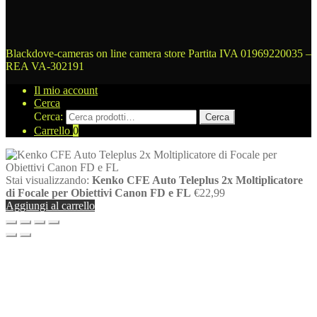
Blackdove-cameras on line camera store
Partita IVA 01969220035 –
REA VA-302191
Il mio account
Cerca
Cerca:
Cerca
Carrello
0
Stai visualizzando:
Kenko CFE Auto Teleplus 2x Moltiplicatore
di Focale per Obiettivi Canon FD e FL
€
22,99
Aggiungi al carrello