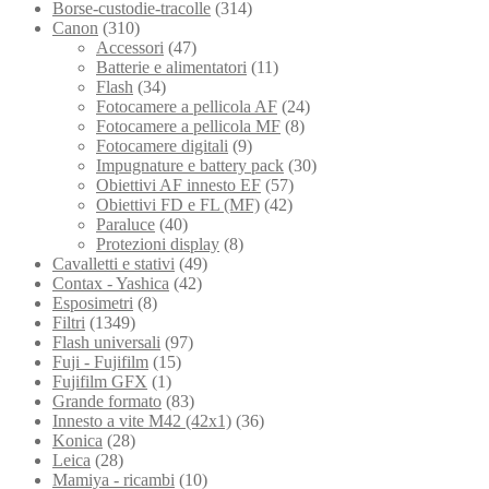
Borse-custodie-tracolle
(314)
Canon
(310)
Accessori
(47)
Batterie e alimentatori
(11)
Flash
(34)
Fotocamere a pellicola AF
(24)
Fotocamere a pellicola MF
(8)
Fotocamere digitali
(9)
Impugnature e battery pack
(30)
Obiettivi AF innesto EF
(57)
Obiettivi FD e FL (MF)
(42)
Paraluce
(40)
Protezioni display
(8)
Cavalletti e stativi
(49)
Contax - Yashica
(42)
Esposimetri
(8)
Filtri
(1349)
Flash universali
(97)
Fuji - Fujifilm
(15)
Fujifilm GFX
(1)
Grande formato
(83)
Innesto a vite M42 (42x1)
(36)
Konica
(28)
Leica
(28)
Mamiya - ricambi
(10)