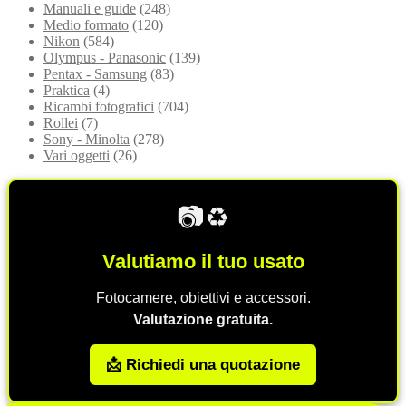
Manuali e guide
(248)
Medio formato
(120)
Nikon
(584)
Olympus - Panasonic
(139)
Pentax - Samsung
(83)
Praktica
(4)
Ricambi fotografici
(704)
Rollei
(7)
Sony - Minolta
(278)
Vari oggetti
(26)
📷♻️
Valutiamo il tuo usato
Fotocamere, obiettivi e accessori.
Valutazione gratuita.
📩 Richiedi una quotazione