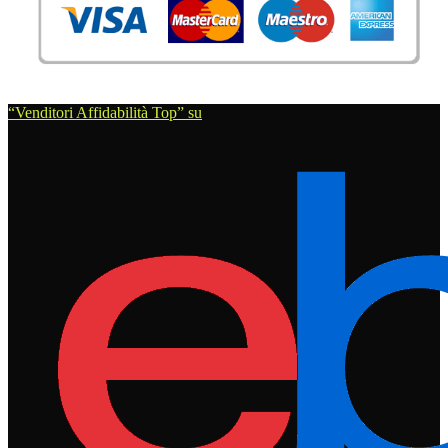
“Venditori Affidabilità Top” su