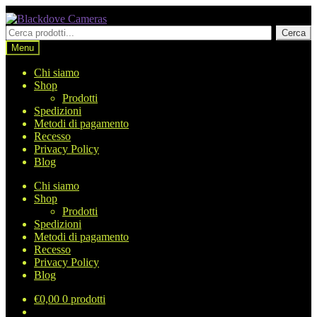
Vai
Vai
alla
al
Cerca
Cerca
navigazione
contenuto
prodotti
Menu
Chi siamo
Shop
Prodotti
Spedizioni
Metodi di pagamento
Recesso
Privacy Policy
Blog
Chi siamo
Shop
Prodotti
Spedizioni
Metodi di pagamento
Recesso
Privacy Policy
Blog
€
0,00
0 prodotti