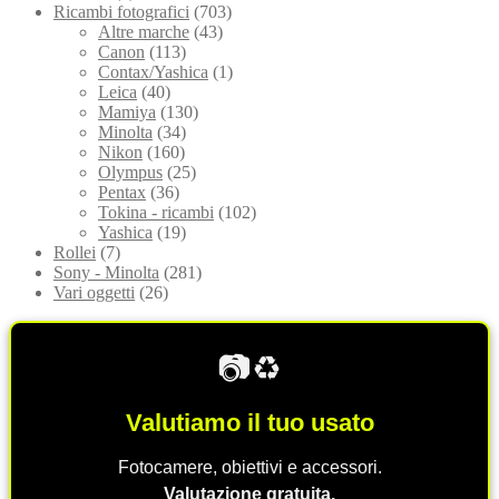
Ricambi fotografici
(703)
Altre marche
(43)
Canon
(113)
Contax/Yashica
(1)
Leica
(40)
Mamiya
(130)
Minolta
(34)
Nikon
(160)
Olympus
(25)
Pentax
(36)
Tokina - ricambi
(102)
Yashica
(19)
Rollei
(7)
Sony - Minolta
(281)
Vari oggetti
(26)
📷♻️
Valutiamo il tuo usato
Fotocamere, obiettivi e accessori.
Valutazione gratuita.