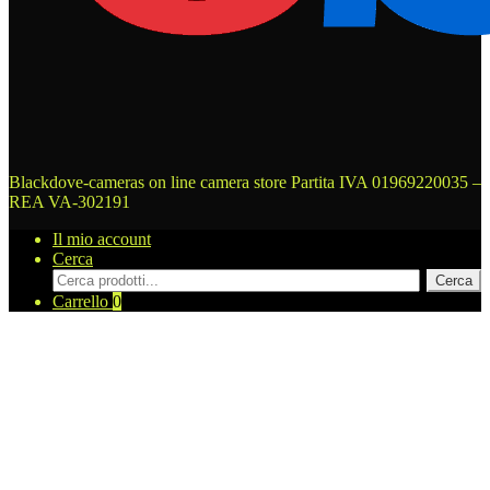
Blackdove-cameras on line camera store
Partita IVA 01969220035 –
REA VA-302191
Il mio account
Cerca
Cerca
Cerca
prodotti
Carrello
0