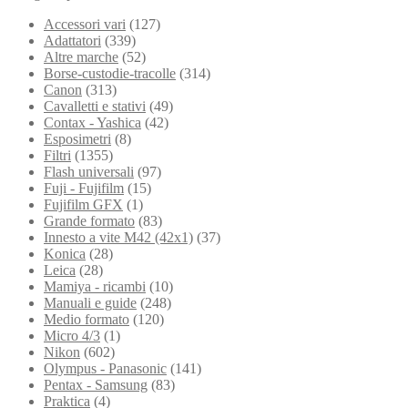
Accessori vari
(127)
Adattatori
(339)
Altre marche
(52)
Borse-custodie-tracolle
(314)
Canon
(313)
Cavalletti e stativi
(49)
Contax - Yashica
(42)
Esposimetri
(8)
Filtri
(1355)
Flash universali
(97)
Fuji - Fujifilm
(15)
Fujifilm GFX
(1)
Grande formato
(83)
Innesto a vite M42 (42x1)
(37)
Konica
(28)
Leica
(28)
Mamiya - ricambi
(10)
Manuali e guide
(248)
Medio formato
(120)
Micro 4/3
(1)
Nikon
(602)
Olympus - Panasonic
(141)
Pentax - Samsung
(83)
Praktica
(4)