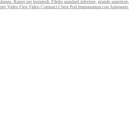
Raiser per treppiedi. Filetto standard inferiore, grande superiore
First Video Compact Chest Pod Impugnatura con Appoggio 