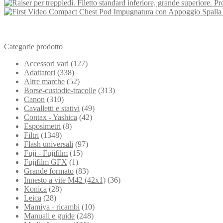
Categorie prodotto
Accessori vari
(127)
Adattatori
(338)
Altre marche
(52)
Borse-custodie-tracolle
(313)
Canon
(310)
Cavalletti e stativi
(49)
Contax - Yashica
(42)
Esposimetri
(8)
Filtri
(1348)
Flash universali
(97)
Fuji - Fujifilm
(15)
Fujifilm GFX
(1)
Grande formato
(83)
Innesto a vite M42 (42x1)
(36)
Konica
(28)
Leica
(28)
Mamiya - ricambi
(10)
Manuali e guide
(248)