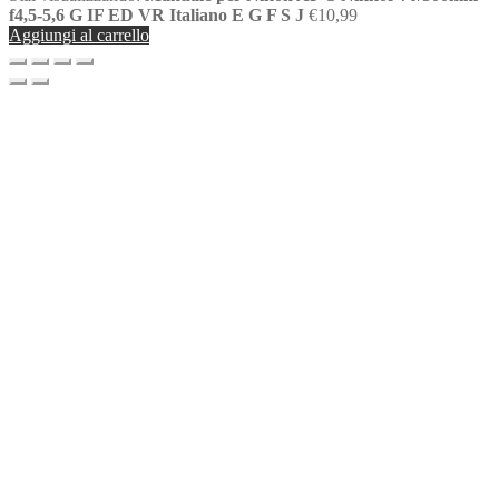
f4,5-5,6 G IF ED VR Italiano E G F S J
€
10,99
Aggiungi al carrello