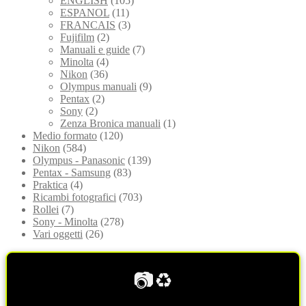
ENGLISH
(105)
ESPANOL
(11)
FRANCAIS
(3)
Fujifilm
(2)
Manuali e guide
(7)
Minolta
(4)
Nikon
(36)
Olympus manuali
(9)
Pentax
(2)
Sony
(2)
Zenza Bronica manuali
(1)
Medio formato
(120)
Nikon
(584)
Olympus - Panasonic
(139)
Pentax - Samsung
(83)
Praktica
(4)
Ricambi fotografici
(703)
Rollei
(7)
Sony - Minolta
(278)
Vari oggetti
(26)
📷♻️