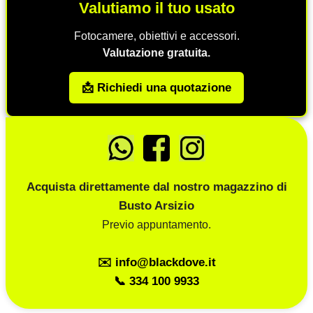
Valutiamo il tuo usato
Fotocamere, obiettivi e accessori.
Valutazione gratuita.
📩 Richiedi una quotazione
Acquista direttamente dal nostro magazzino di
Busto Arsizio
Previo appuntamento.
✉️ info@blackdove.it
📞 334 100 9933