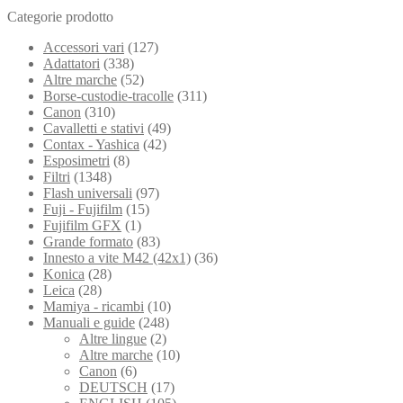
Categorie prodotto
Accessori vari
(127)
Adattatori
(338)
Altre marche
(52)
Borse-custodie-tracolle
(311)
Canon
(310)
Cavalletti e stativi
(49)
Contax - Yashica
(42)
Esposimetri
(8)
Filtri
(1348)
Flash universali
(97)
Fuji - Fujifilm
(15)
Fujifilm GFX
(1)
Grande formato
(83)
Innesto a vite M42 (42x1)
(36)
Konica
(28)
Leica
(28)
Mamiya - ricambi
(10)
Manuali e guide
(248)
Altre lingue
(2)
Altre marche
(10)
Canon
(6)
DEUTSCH
(17)