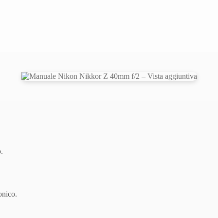
.
onico.