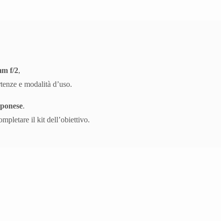
m f/2
,
ertenze e modalità d’uso.
pponese
.
pletare il kit dell’obiettivo.