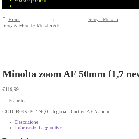
€
0,00
0 prodotti
Home
Sony - Minolta
Sony A-Mount e Minolta AF
Minolta zoom AF 50mm f1,7 new
€
119,99
Esaurito
COD:
B09S2PG5NQ
Categoria:
Obiettivi AF A-mount
Descrizione
Informazioni aggiuntive