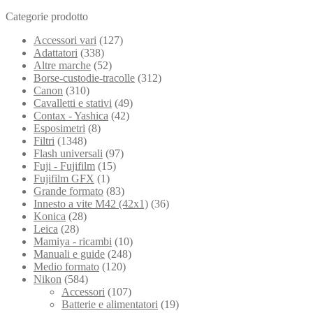
Categorie prodotto
Accessori vari
(127)
Adattatori
(338)
Altre marche
(52)
Borse-custodie-tracolle
(312)
Canon
(310)
Cavalletti e stativi
(49)
Contax - Yashica
(42)
Esposimetri
(8)
Filtri
(1348)
Flash universali
(97)
Fuji - Fujifilm
(15)
Fujifilm GFX
(1)
Grande formato
(83)
Innesto a vite M42 (42x1)
(36)
Konica
(28)
Leica
(28)
Mamiya - ricambi
(10)
Manuali e guide
(248)
Medio formato
(120)
Nikon
(584)
Accessori
(107)
Batterie e alimentatori
(19)