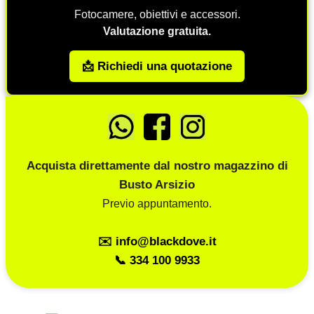
Fotocamere, obiettivi e accessori.
Valutazione gratuita.
📩 Richiedi una quotazione
Acquista direttamente dal nostro magazzino di
Busto Arsizio
Previo appuntamento.
✉️ info@blackdove.it
📞 334 100 9933