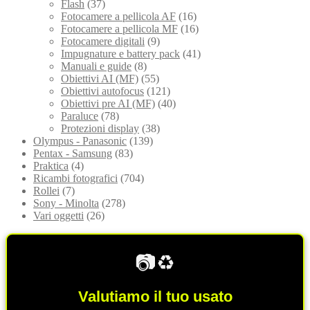
Flash
(37)
Fotocamere a pellicola AF
(16)
Fotocamere a pellicola MF
(16)
Fotocamere digitali
(9)
Impugnature e battery pack
(41)
Manuali e guide
(8)
Obiettivi AI (MF)
(55)
Obiettivi autofocus
(121)
Obiettivi pre AI (MF)
(40)
Paraluce
(78)
Protezioni display
(38)
Olympus - Panasonic
(139)
Pentax - Samsung
(83)
Praktica
(4)
Ricambi fotografici
(704)
Rollei
(7)
Sony - Minolta
(278)
Vari oggetti
(26)
📷♻️
Valutiamo il tuo usato