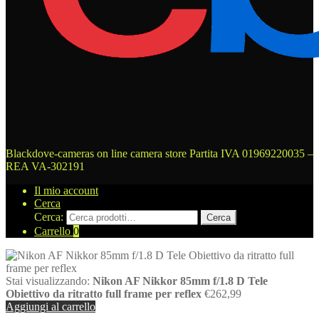
Blackdove-cameras on line camera store
Partita IVA 01969220035 –
REA VA-302191
Il mio account
Cerca
Cerca:
Cerca
Carrello
0
Stai visualizzando:
Nikon AF Nikkor 85mm f/1.8 D Tele
Obiettivo da ritratto full frame per reflex
€
262,99
Aggiungi al carrello