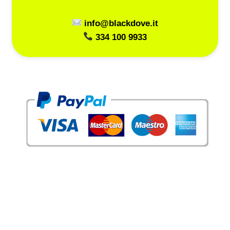
info@blackdove.it
334 100 9933