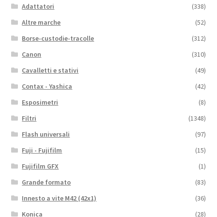
Adattatori
(338)
Altre marche
(52)
Borse-custodie-tracolle
(312)
Canon
(310)
Cavalletti e stativi
(49)
Contax - Yashica
(42)
Esposimetri
(8)
Filtri
(1348)
Flash universali
(97)
Fuji - Fujifilm
(15)
Fujifilm GFX
(1)
Grande formato
(83)
Innesto a vite M42 (42x1)
(36)
Konica
(28)