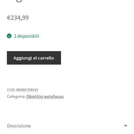
€
234,99
1 disponibili
Nikon
Aggiungi al carrello
AF-
S
Micro
Nikkor
COD:
B005C50H2Y
40mm
Categoria:
Obiettivi autofocus
f2,8
G
DX
obiettivo
Descrizione
per