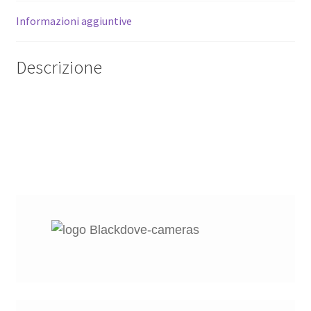
fotocamere
Informazioni aggiuntive
reflex
digitali.
quantità
Descrizione