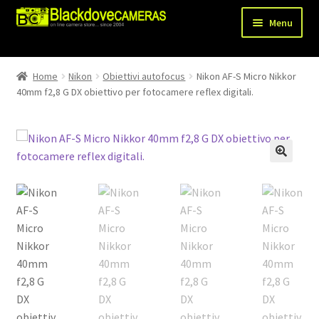
Vai
Vai
Menu
alla
al
navigazione
contenuto
Chi siamo
Home
Nikon
Obiettivi autofocus
Nikon AF-S Micro Nikkor
Espandi
40mm f2,8 G DX obiettivo per fotocamere reflex digitali.
Shop
il
menu
Spedizioni
child
Metodi di pagamento
Recesso
Privacy Policy
Blog