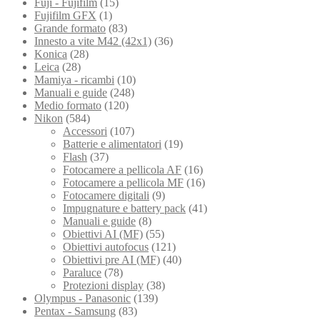
Fuji - Fujifilm
(15)
Fujifilm GFX
(1)
Grande formato
(83)
Innesto a vite M42 (42x1)
(36)
Konica
(28)
Leica
(28)
Mamiya - ricambi
(10)
Manuali e guide
(248)
Medio formato
(120)
Nikon
(584)
Accessori
(107)
Batterie e alimentatori
(19)
Flash
(37)
Fotocamere a pellicola AF
(16)
Fotocamere a pellicola MF
(16)
Fotocamere digitali
(9)
Impugnature e battery pack
(41)
Manuali e guide
(8)
Obiettivi AI (MF)
(55)
Obiettivi autofocus
(121)
Obiettivi pre AI (MF)
(40)
Paraluce
(78)
Protezioni display
(38)
Olympus - Panasonic
(139)
Pentax - Samsung
(83)