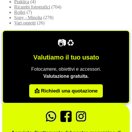
Praktica
(4)
Ricambi fotografici
(704)
Rollei
(7)
Sony - Minolta
(278)
Vari oggetti
(26)
📷♻️
Valutiamo il tuo usato
Fotocamere, obiettivi e accessori.
Valutazione gratuita.
📩 Richiedi una quotazione