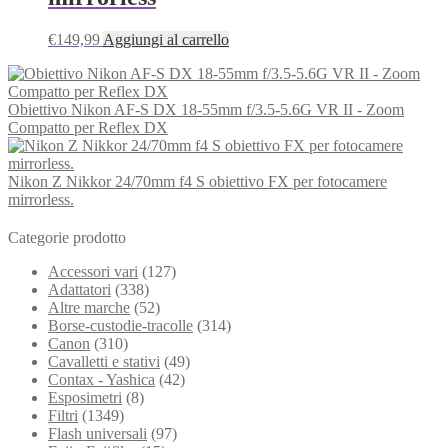
€
149,99
Aggiungi al carrello
Obiettivo Nikon AF-S DX 18-55mm f/3.5-5.6G VR II - Zoom
Compatto per Reflex DX
Nikon Z Nikkor 24/70mm f4 S obiettivo FX per fotocamere
mirrorless.
Categorie prodotto
Accessori vari
(127)
Adattatori
(338)
Altre marche
(52)
Borse-custodie-tracolle
(314)
Canon
(310)
Cavalletti e stativi
(49)
Contax - Yashica
(42)
Esposimetri
(8)
Filtri
(1349)
Flash universali
(97)