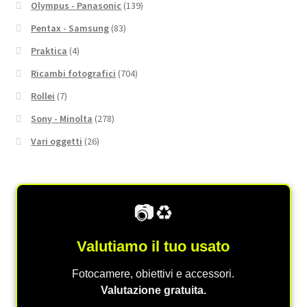
Olympus - Panasonic
(139)
Pentax - Samsung
(83)
Praktica
(4)
Ricambi fotografici
(704)
Rollei
(7)
Sony - Minolta
(278)
Vari oggetti
(26)
📷♻️
Valutiamo il tuo usato
Fotocamere, obiettivi e accessori.
Valutazione gratuita.