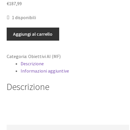
€
187,99
1 disponibili
Nikon
Aggiungi al carrello
AI-
S
35mm
Categoria:
Obiettivi AI (MF)
f2,5
Descrizione
E
Informazioni aggiuntive
Obiettivo
grandangolo
Descrizione
per
fotocamere
analogiche-
digitali
quantità