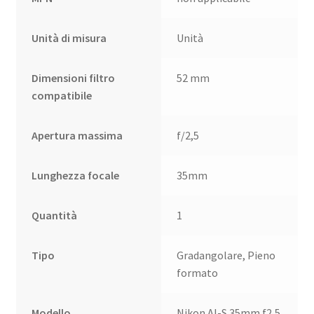
Unità di misura
Unità
Dimensioni filtro
52 mm
compatibile
Apertura massima
f/2,5
Lunghezza focale
35mm
Quantità
1
Tipo
Gradangolare, Pieno
formato
Modello
Nikon AI-S 35mm f2,5