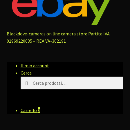
Blackdove-cameras on line camera store
Partita IVA
01969220035 – REA VA-302191
Il mio account
Cerca
Cerca:
Cerca
Carrello
0