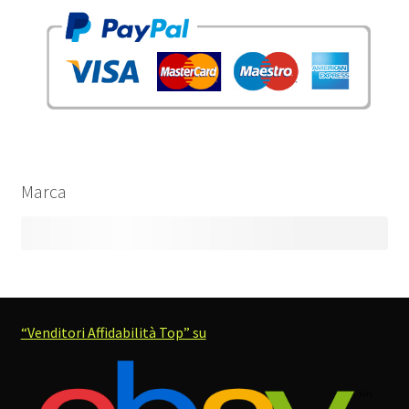
Marca
“Venditori Affidabilità Top” su