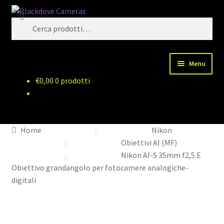
Vai
Vai
Cerca
alla
al
Cerca:
navigazione
contenuto
Menu
€
0,00
0 prodotti
Chi siamo
Shop
Home
Nikon
Spedizioni
Obiettivi AI (MF)
Nikon AI-S 35mm f2,5 E
Metodi di pagamento
Obiettivo grandangolo per fotocamere analogiche-
digitali
Recesso
Privacy Policy