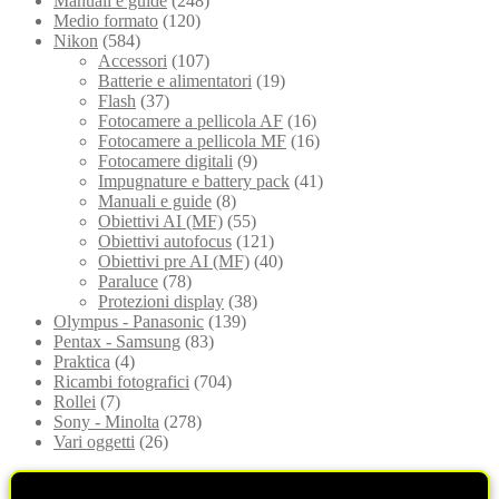
Manuali e guide
(248)
Medio formato
(120)
Nikon
(584)
Accessori
(107)
Batterie e alimentatori
(19)
Flash
(37)
Fotocamere a pellicola AF
(16)
Fotocamere a pellicola MF
(16)
Fotocamere digitali
(9)
Impugnature e battery pack
(41)
Manuali e guide
(8)
Obiettivi AI (MF)
(55)
Obiettivi autofocus
(121)
Obiettivi pre AI (MF)
(40)
Paraluce
(78)
Protezioni display
(38)
Olympus - Panasonic
(139)
Pentax - Samsung
(83)
Praktica
(4)
Ricambi fotografici
(704)
Rollei
(7)
Sony - Minolta
(278)
Vari oggetti
(26)