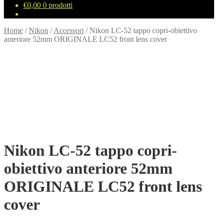
€
0,00
0 prodotti
Home
/
Nikon
/
Accessori
/
Nikon LC-52 tappo copri-obiettivo
anteriore 52mm ORIGINALE LC52 front lens cover
Nikon LC-52 tappo copri-
obiettivo anteriore 52mm
ORIGINALE LC52 front lens
cover