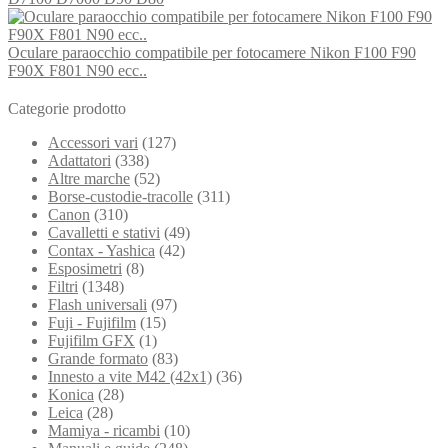
Oculare paraocchio compatibile per fotocamere Nikon F100 F90
F90X F801 N90 ecc..
Categorie prodotto
Accessori vari
(127)
Adattatori
(338)
Altre marche
(52)
Borse-custodie-tracolle
(311)
Canon
(310)
Cavalletti e stativi
(49)
Contax - Yashica
(42)
Esposimetri
(8)
Filtri
(1348)
Flash universali
(97)
Fuji - Fujifilm
(15)
Fujifilm GFX
(1)
Grande formato
(83)
Innesto a vite M42 (42x1)
(36)
Konica
(28)
Leica
(28)
Mamiya - ricambi
(10)