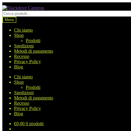
Vai
Vai
alla
al
Cerca
navigazione
contenuto
prodotti
Menu
Chi siamo
Shop
Prodotti
Spedizioni
Metodi di pagamento
Recesso
Privacy Policy
Blog
Chi siamo
Shop
Prodotti
Spedizioni
Metodi di pagamento
Recesso
Privacy Policy
Blog
€
0,00
0 prodotti