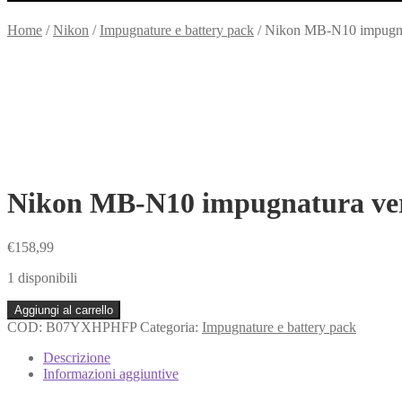
Home
/
Nikon
/
Impugnature e battery pack
/
Nikon MB-N10 impugnatu
Nikon MB-N10 impugnatura verti
€
158,99
1 disponibili
Nikon
Aggiungi al carrello
MB-
COD:
B07YXHPHFP
Categoria:
Impugnature e battery pack
N10
impugnatura
Descrizione
verticale
Informazioni aggiuntive
originale