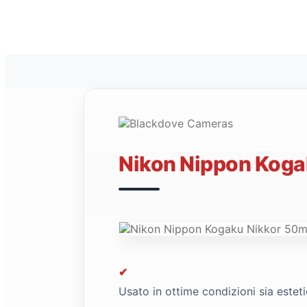
pre‑AI
per
reflex
quantità
Nikon Nippon Kogak
✔
Usato in ottime condizioni sia este