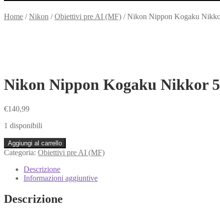
Home
/
Nikon
/
Obiettivi pre AI (MF)
/
Nikon Nippon Kogaku Nikkor 
Nikon Nippon Kogaku Nikkor 50m
€
140,99
1 disponibili
Nikon
Aggiungi al carrello
Nippon
Categoria:
Obiettivi pre AI (MF)
Kogaku
Nikkor
Descrizione
50mm
Informazioni aggiuntive
f/2
–
Descrizione
Obiettivo
F