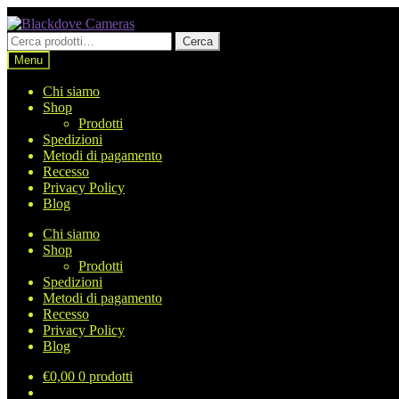
Vai
Vai
alla
al
Cerca:
Cerca
navigazione
contenuto
Menu
Chi siamo
Shop
Prodotti
Spedizioni
Metodi di pagamento
Recesso
Privacy Policy
Blog
Chi siamo
Shop
Prodotti
Spedizioni
Metodi di pagamento
Recesso
Privacy Policy
Blog
€
0,00
0 prodotti