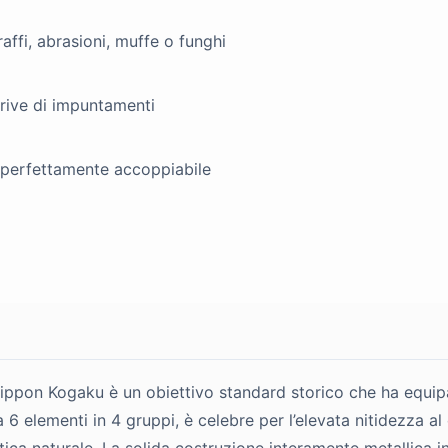
graffi, abrasioni, muffe o funghi
prive di impuntamenti
e perfettamente accoppiabile
ppon Kogaku è un obiettivo standard storico che ha equipag
6 elementi in 4 gruppi, è celebre per l’elevata nitidezza al 
tica naturale. La solida costruzione interamente metallica i