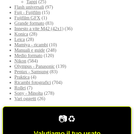
Tappi
(25)
Flash universali
(97)
Fuji - Fujifilm
(15)
Fujifilm GFX
(1)
Grande formato
(83)
Innesto a vite M42 (42x1)
(36)
Konica
(28)
Leica
(28)
Mamiya - ricambi
(10)
Manuali e guide
(248)
Medio formato
(120)
Nikon
(584)
Olympus - Panasonic
(139)
Pentax - Samsung
(83)
Praktica
(4)
Ricambi fotografici
(704)
Rollei
(7)
Sony - Minolta
(278)
Vari oggetti
(26)
📷♻️
Valutiamo il tuo usato