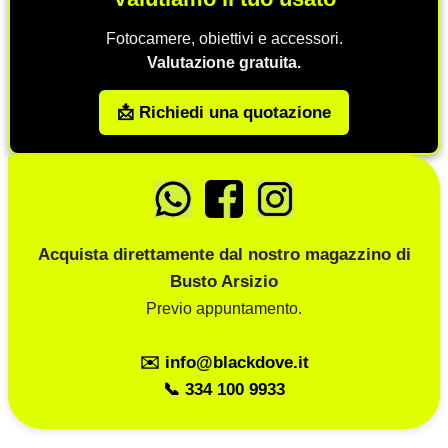
Fotocamere, obiettivi e accessori.
Valutazione gratuita.
📩 Richiedi una quotazione
Acquista direttamente dal nostro magazzino di
Busto Arsizio
Previo appuntamento.
✉️ info@blackdove.it
📞 334 100 9933