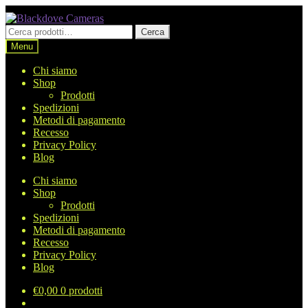
Vai
Vai
alla
al
Cerca:
Cerca
navigazione
contenuto
Menu
Chi siamo
Shop
Prodotti
Spedizioni
Metodi di pagamento
Recesso
Privacy Policy
Blog
Chi siamo
Shop
Prodotti
Spedizioni
Metodi di pagamento
Recesso
Privacy Policy
Blog
€
0,00
0 prodotti