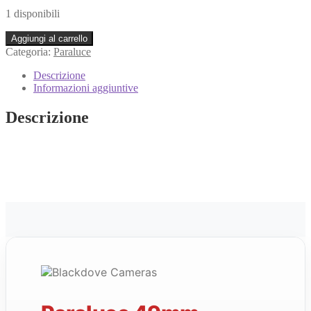
1 disponibili
Paraluce
Aggiungi al carrello
49mm
Categoria:
Paraluce
Gomma
Universale
Descrizione
Ripiegabile
Informazioni aggiuntive
In
Gomma
Descrizione
Per
Obiettivi
Filettatura
49
quantità