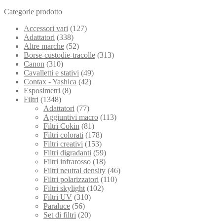
Categorie prodotto
Accessori vari
(127)
Adattatori
(338)
Altre marche
(52)
Borse-custodie-tracolle
(313)
Canon
(310)
Cavalletti e stativi
(49)
Contax - Yashica
(42)
Esposimetri
(8)
Filtri
(1348)
Adattatori
(77)
Aggiuntivi macro
(113)
Filtri Cokin
(81)
Filtri colorati
(178)
Filtri creativi
(153)
Filtri digradanti
(59)
Filtri infrarosso
(18)
Filtri neutral density
(46)
Filtri polarizzatori
(110)
Filtri skylight
(102)
Filtri UV
(310)
Paraluce
(56)
Set di filtri
(20)