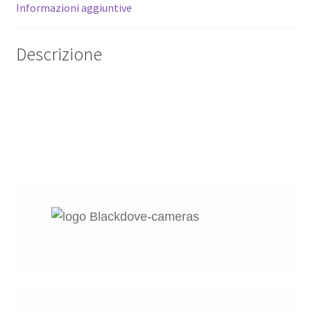
Informazioni aggiuntive
f1,8
quantità
Descrizione