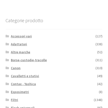
Categorie prodotto
Accessori vari
(127)
Adattatori
(338)
Altre marche
(52)
Borse-custodie-tracolle
(311)
Canon
(310)
Cavalletti e stativi
(49)
Contax - Yashica
(42)
Esposimetri
(8)
Filtri
(1348)
Flash universali
(97)