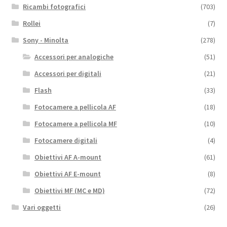
Ricambi fotografici
(703)
Rollei
(7)
Sony - Minolta
(278)
Accessori per analogiche
(51)
Accessori per digitali
(21)
Flash
(33)
Fotocamere a pellicola AF
(18)
Fotocamere a pellicola MF
(10)
Fotocamere digitali
(4)
Obiettivi AF A-mount
(61)
Obiettivi AF E-mount
(8)
Obiettivi MF (MC e MD)
(72)
Vari oggetti
(26)