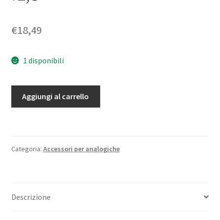
€
18,49
1 disponibili
Paraluce
Aggiungi al carrello
in
metallo
per
obiettivo
Categoria:
Accessori per analogiche
cineprese
Leica
Leicina
Vario
Descrizione
7,5-
35mm