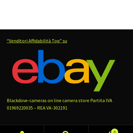
“Venditori Affidabilità Top” su
Blackdove-cameras on line camera store
Partita IVA
01969220035 – REA VA-302191
0