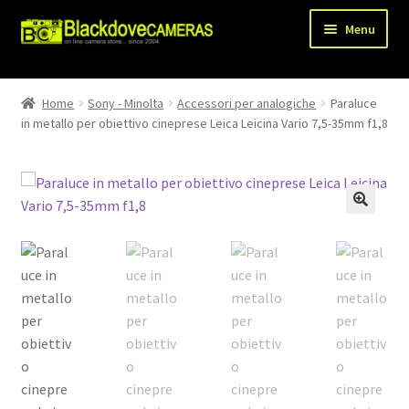
Vai
Vai
Menu
alla
al
navigazione
contenuto
Chi siamo
Home
Sony - Minolta
Accessori per analogiche
Paraluce
Espandi
in metallo per obiettivo cineprese Leica Leicina Vario 7,5-35mm f1,8
Shop
il
menu
Spedizioni
child
Metodi di pagamento
Recesso
Privacy Policy
Blog