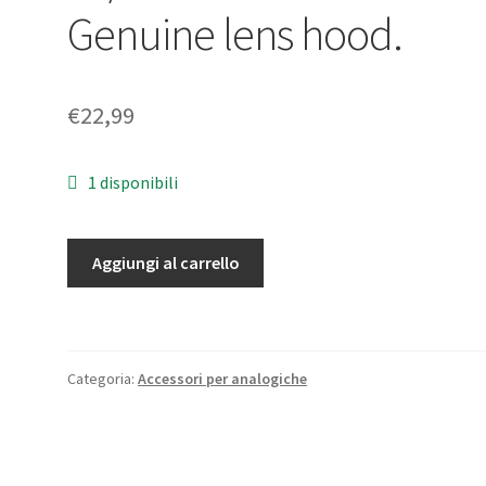
Genuine lens hood.
€
22,99
1 disponibili
Paraluce
Aggiungi al carrello
Minolta
per
obiettivo
zoom
Categoria:
Accessori per analogiche
AF
35/70mm.
f4.
Parasole.