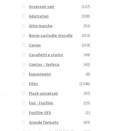
Accessori vari
(127)
Adattatori
(338)
Altre marche
(52)
Borse-custodie-tracolle
(313)
Canon
(310)
Cavalletti e stativi
(49)
Contax - Yashica
(42)
Esposimetri
(8)
Filtri
(1348)
Flash universali
(97)
Fuji - Fujifilm
(15)
Fujifilm GFX
(1)
Grande formato
(83)