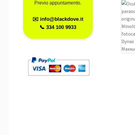
Previo appuntamento.
✉️ info@blackdove.it
📞 334 100 9933