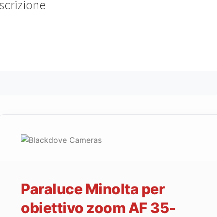
scrizione
Genuine
lens
hood.
quantità
Paraluce Minolta per
obiettivo zoom AF 35-