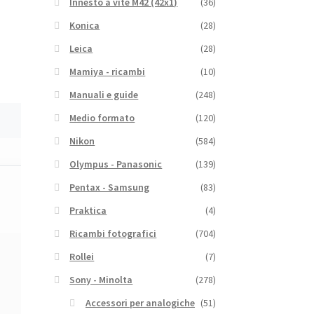
Innesto a vite M42 (42x1)
(36)
Konica
(28)
Leica
(28)
Mamiya - ricambi
(10)
Manuali e guide
(248)
Medio formato
(120)
Nikon
(584)
Olympus - Panasonic
(139)
Pentax - Samsung
(83)
Praktica
(4)
Ricambi fotografici
(704)
Rollei
(7)
Sony - Minolta
(278)
Accessori per analogiche
(51)