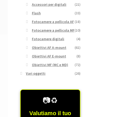
Accessori per digitali
(21)
Flash
(33)
Fotocamere a pellicola AF
(18)
Fotocamere a pellicola MF
(10)
Fotocamere digitali
(4)
Obiettivi AF A-mount
(61)
Obiettivi AF E-mount
(8)
Obiettivi MF (MC e MD)
(72)
Vari oggetti
(26)
📷♻️
Valutiamo il tuo