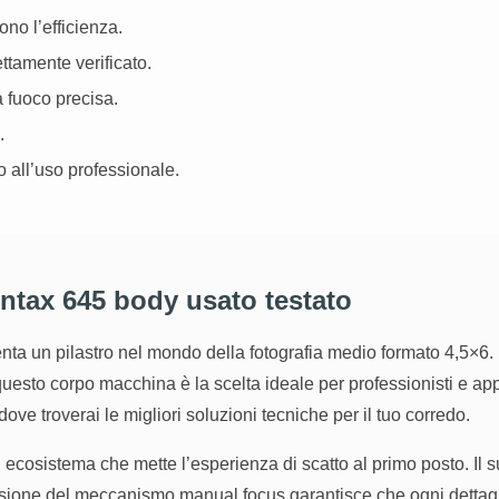
no l’efficienza.
tamente verificato.
 fuoco precisa.
.
 all’uso professionale.
entax 645 body usato testato
ta un pilastro nel mondo della fotografia medio formato 4,5×6. 
questo corpo macchina è la scelta ideale per professionisti e app
 dove troverai le migliori soluzioni tecniche per il tuo corredo.
n ecosistema che mette l’esperienza di scatto al primo posto. Il
isione del meccanismo manual focus garantisce che ogni dettaglio