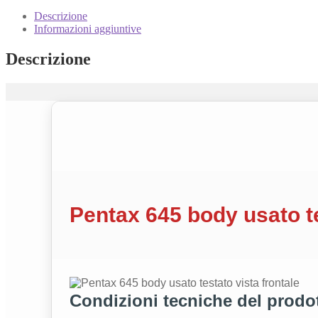
body:
Corpo
Descrizione
Medio
Informazioni aggiuntive
Formato
Professionale,
Descrizione
Testato
e
Garantito
quantità
Pentax 645 body usato t
Condizioni tecniche del prodo