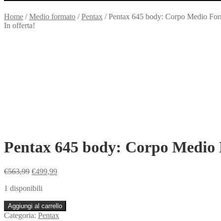
Home
/
Medio formato
/
Pentax
/
Pentax 645 body: Corpo Medio Forma
In offerta!
Pentax 645 body: Corpo Medio F
Il
Il
€
563,99
€
499,99
prezzo
prezzo
1 disponibili
originale
attuale
era:
è:
Pentax
Aggiungi al carrello
€563,99.
€499,99.
645
Categoria:
Pentax