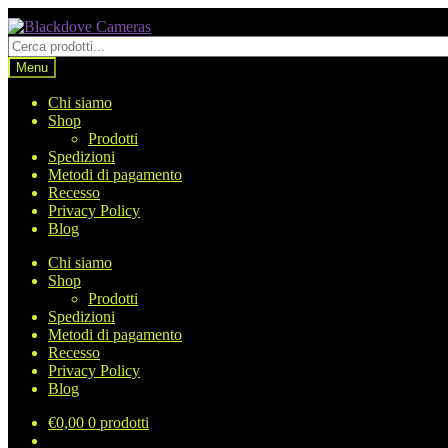
Vai
Vai
alla
al
Cerca
navigazione
contenuto
prodotti
Menu
Chi siamo
Shop
Prodotti
Spedizioni
Metodi di pagamento
Recesso
Privacy Policy
Blog
Chi siamo
Shop
Prodotti
Spedizioni
Metodi di pagamento
Recesso
Privacy Policy
Blog
€
0,00
0 prodotti