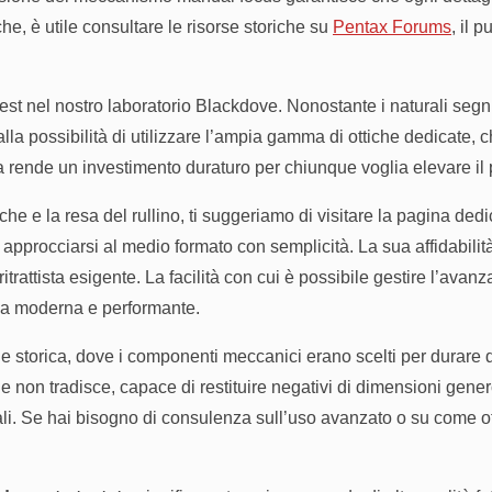
che, è utile consultare le risorse storiche su
Pentax Forums
, il 
i test nel nostro laboratorio Blackdove. Nonostante i naturali seg
lla possibilità di utilizzare l’ampia gamma di ottiche dedicate, c
a rende un investimento duraturo per chiunque voglia elevare il 
che e la resa del rullino, ti suggeriamo di visitare la pagina ded
rocciarsi al medio formato con semplicità. La sua affidabilità op
trattista esigente. La facilità con cui è possibile gestire l’avanz
a moderna e performante.
ne storica, dove i componenti meccanici erano scelti per durare 
 non tradisce, capace di restituire negativi di dimensioni gene
li. Se hai bisogno di consulenza sull’uso avanzato o su come otti