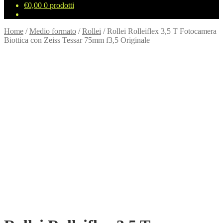
€
0,00
0 prodotti
Home
/
Medio formato
/
Rollei
/
Rollei Rolleiflex 3,5 T Fotocamera
Biottica con Zeiss Tessar 75mm f3,5 Originale