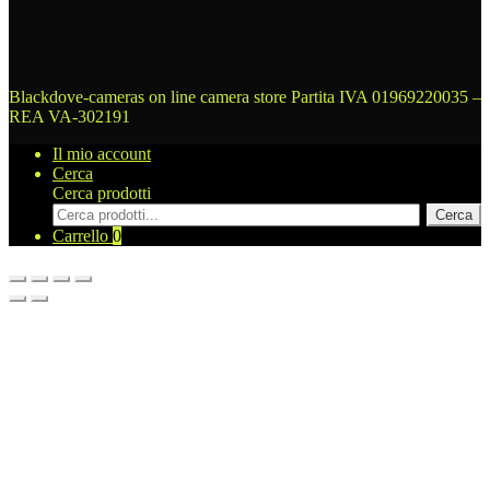
Blackdove-cameras on line camera store
Partita IVA 01969220035 –
REA VA-302191
Il mio account
Cerca
Cerca prodotti
Cerca
Carrello
0