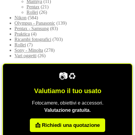
Mamiya
(11)
Pentax
(21)
Rollei
(26)
Nikon
(584)
Olympus - Panasonic
(139)
Pentax - Samsung
(83)
Praktica
(4)
Ricambi fotografici
(703)
Rollei
(7)
Sony - Minolta
(278)
Vari oggetti
(26)
📷♻️
Valutiamo il tuo usato
Fotocamere, obiettivi e accessori.
Valutazione gratuita.
📩 Richiedi una quotazione