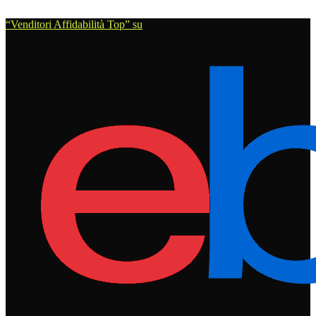
“Venditori Affidabilità Top” su