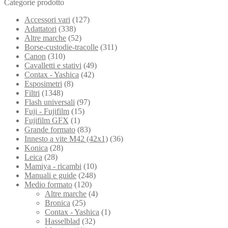
Categorie prodotto
Accessori vari
(127)
Adattatori
(338)
Altre marche
(52)
Borse-custodie-tracolle
(311)
Canon
(310)
Cavalletti e stativi
(49)
Contax - Yashica
(42)
Esposimetri
(8)
Filtri
(1348)
Flash universali
(97)
Fuji - Fujifilm
(15)
Fujifilm GFX
(1)
Grande formato
(83)
Innesto a vite M42 (42x1)
(36)
Konica
(28)
Leica
(28)
Mamiya - ricambi
(10)
Manuali e guide
(248)
Medio formato
(120)
Altre marche
(4)
Bronica
(25)
Contax - Yashica
(1)
Hasselblad
(32)