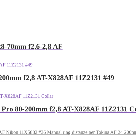
28-70mm f2,6-2,8 AF
-200mm f2,8 AT-X828AF 11Z2131 #49
-X Pro 80-200mm f2,8 AT-X828AF 11Z2131 Co
Manual ring-distanze per Tokina AF 24-20