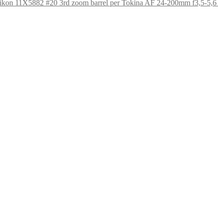
3rd zoom barrel per Tokina AF 24-200mm f3,5-5