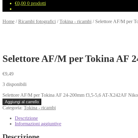
€
0,00
0 prodotti
Home
/
Ricambi fotografici
/
Tokina - ricambi
/
Selettore AF/M per 
Selettore AF/M per Tokina AF 
€
9,49
3 disponibili
Selettore AF/M per Tokina AF 24-200mm f3,5-5,6 AT-X242AF Niko
Aggiungi al carrello
Categoria:
Tokina - ricambi
Descrizione
Informazioni aggiuntive
Descrizione