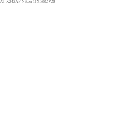
,6 AT-X242AF Nikon 11X5882 #20