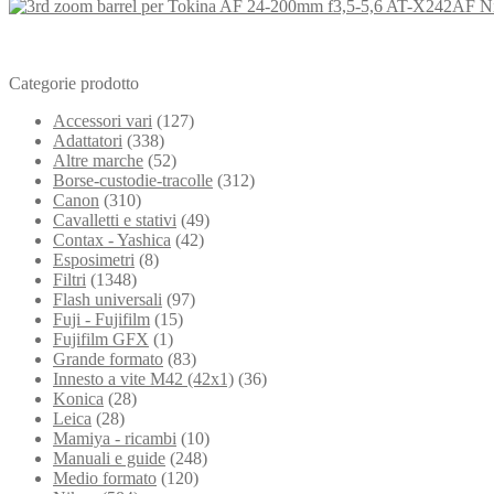
Categorie prodotto
Accessori vari
(127)
Adattatori
(338)
Altre marche
(52)
Borse-custodie-tracolle
(312)
Canon
(310)
Cavalletti e stativi
(49)
Contax - Yashica
(42)
Esposimetri
(8)
Filtri
(1348)
Flash universali
(97)
Fuji - Fujifilm
(15)
Fujifilm GFX
(1)
Grande formato
(83)
Innesto a vite M42 (42x1)
(36)
Konica
(28)
Leica
(28)
Mamiya - ricambi
(10)
Manuali e guide
(248)
Medio formato
(120)