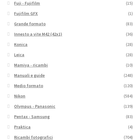
Fuji - Fujifilm
(15)
Fujifilm GFX
(1)
Grande formato
(83)
Innesto a vite M42 (42x1)
(36)
Konica
(28)
Leica
(28)
Mamiya - ricambi
(10)
Manuali e guide
(248)
Medio formato
(120)
Nikon
(584)
Olympus - Panasonic
(139)
Pentax - Samsung
(83)
Praktica
(4)
Ricambi fotografici
(704)