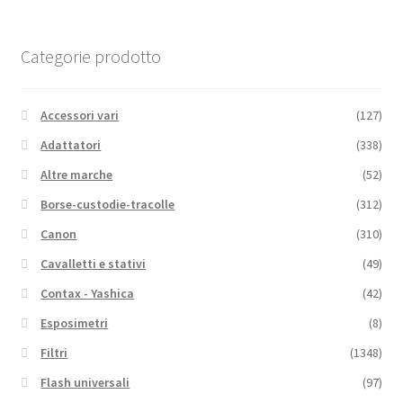
Categorie prodotto
Accessori vari
(127)
Adattatori
(338)
Altre marche
(52)
Borse-custodie-tracolle
(312)
Canon
(310)
Cavalletti e stativi
(49)
Contax - Yashica
(42)
Esposimetri
(8)
Filtri
(1348)
Flash universali
(97)