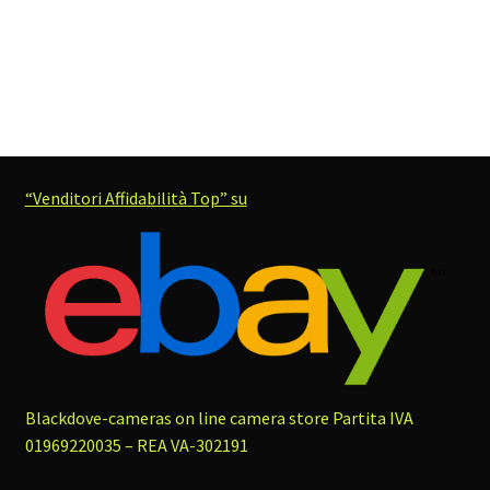
“Venditori Affidabilità Top” su
Blackdove-cameras on line camera store
Partita IVA
01969220035 – REA VA-302191