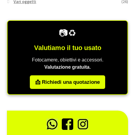
Vari oggetti
(26)
📷♻️
Valutiamo il tuo usato
Fotocamere, obiettivi e accessori.
Valutazione gratuita.
📩 Richiedi una quotazione