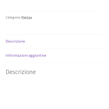
Pentax
MG
Otturatore
Categoria:
Pentax
Completo
Per
Reflex
Analogica
Descrizione
quantità
Informazioni aggiuntive
Descrizione