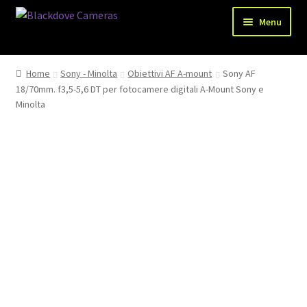
Vai
Vai
Menu
alla
al
navigazione
contenuto
Chi siamo
Home
Sony - Minolta
Obiettivi AF A-mount
Sony AF
Espandi
18/70mm. f3,5-5,6 DT per fotocamere digitali A-Mount Sony e
Shop
il
Minolta
menu
Spedizioni
child
Metodi di pagamento
Recesso
Privacy Policy
Blog