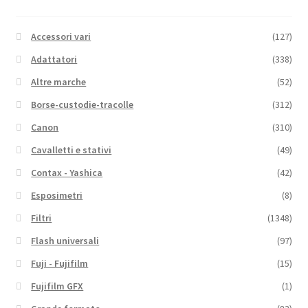
Accessori vari
(127)
Adattatori
(338)
Altre marche
(52)
Borse-custodie-tracolle
(312)
Canon
(310)
Cavalletti e stativi
(49)
Contax - Yashica
(42)
Esposimetri
(8)
Filtri
(1348)
Flash universali
(97)
Fuji - Fujifilm
(15)
Fujifilm GFX
(1)