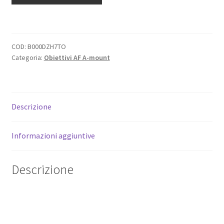
AF
18/70mm.
f3,5-
5,6
COD:
B000DZH7TO
DT
Categoria:
Obiettivi AF A-mount
per
fotocamere
digitali
A-
Descrizione
Mount
Sony
Informazioni aggiuntive
e
Minolta
quantità
Descrizione