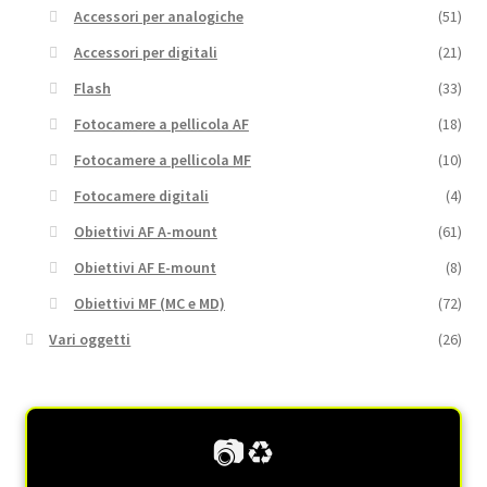
Accessori per analogiche
(51)
Accessori per digitali
(21)
Flash
(33)
Fotocamere a pellicola AF
(18)
Fotocamere a pellicola MF
(10)
Fotocamere digitali
(4)
Obiettivi AF A-mount
(61)
Obiettivi AF E-mount
(8)
Obiettivi MF (MC e MD)
(72)
Vari oggetti
(26)
📷♻️